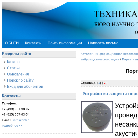
О БНТИ
Контакты
Поиск информации
Написать письмо
Разделы сайта
Каталог
/
Информационная безопасн
виброакустического шума
/
Портативн
Каталог
Статьи
Порт
Обновления
Поиск по сайту
Страница: [
1
] [
-2-
]
Вход для абонентов
Устройство защиты пер
Контакты
Телефон:
Устрой
+7 (499) 391-98-07
провед
+7 (925) 507-63-54
E-mail:
info@bnti.ru
несанк
подробнее>>
акусти