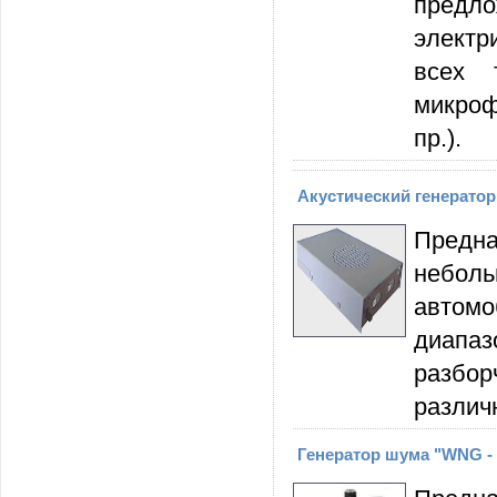
предл
электр
всех 
микроф
пр.).
Акустический генерато
Предн
неболь
автом
диапа
разбо
различ
Генератор шума "WNG - 