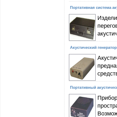
Портативная система ак
Издел
перег
акусти
Акустический генератор
Акуст
предн
средст
Портативный акустичес
Прибор
простр
Возмож