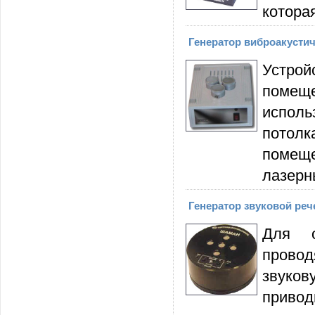
котора
Генератор виброакустич
Устро
помещ
испол
потол
помеще
лазерн
Генератор звуковой ре
Для о
провод
звуко
приво