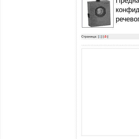
Пред
конфи
речево
Страница: [
1
] [
-2-
]