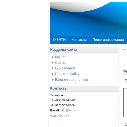
О БНТИ
Контакты
Поиск информации
Разделы сайта
Ка
Каталог
Статьи
Обновления
Ст
Поиск по сайту
Вход для абонентов
П
Контакты
Телефон:
+7 (499) 391-98-07
+7 (925) 507-63-54
E-mail:
info@bnti.ru
подробнее>>
С