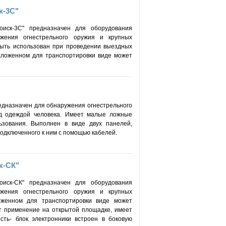
к-3С"
оиск-3С" предназначен для оборудования
жения огнестрельного оружия и крупных
быть использован при проведении выездных
сложенном для транспортировки виде может
едназначен для обнаружения огнестрельного
од одеждой человека. Имеет малые ложные
ьзования. Выполнен в виде двух панелей,
одключенного к ним с помощью кабелей.
к-СК"
оиск-СК" предназначен для оборудования
жения огнестрельного оружия и крупных
оженном для транспортировки виде может
ет применение на открытой площадке, имеет
ть- блок электронники встроен в боковую