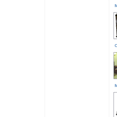
М
С
М