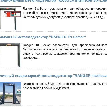
тационарный металлодетектор "RANGER Intelliscan Six-Zon
Ranger Six-Zone предназначен для обнаружения оружия
одеждой человека. Может быть использован для обеспеч
контролируемым доступом (аэропорт, арсенал, банк и т.д.).
амочный металлодетектор "RANGER Tri-Sector"
Ranger Tri Sector разработан для профессиональног
безопасности в условиях ограниченного финансирования.
зашиты. Как и все металлодетекторы Ranger, он оснащен ф
калибровки.
личный стационарный металлодетектор "RANGER Intelliscan
Влагозащищенный металлодетектор. Диапазон рабочих те
работать под проливным дождем.