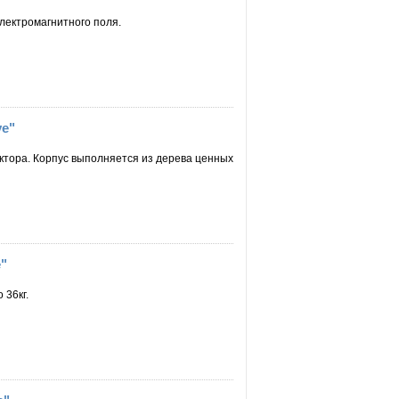
лектромагнитного поля.
ve"
тектора. Корпус выполняется из дерева ценных
"
 36кг.