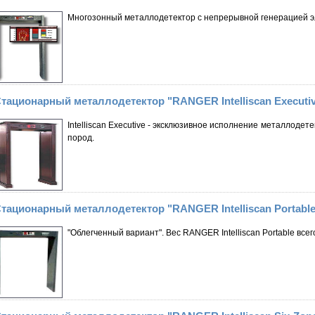
Многозонный металлодетектор с непрерывной генерацией э
тационарный металлодетектор "RANGER Intelliscan Executi
Intelliscan Executive - эксклюзивное исполнение металлоде
пород.
тационарный металлодетектор "RANGER Intelliscan Portable
"Облегченный вариант". Вес RANGER Intelliscan Portable всего