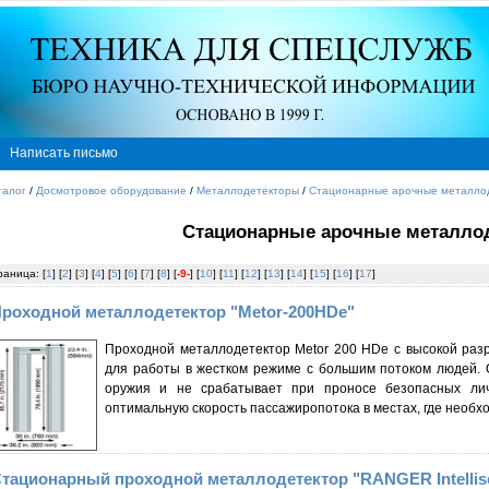
Написать письмо
талог
/
Досмотровое оборудование
/
Металлодетекторы
/
Стационарные арочные металло
Стационарные арочные металло
раница: [
1
] [
2
] [
3
] [
4
] [
5
] [
6
] [
7
] [
8
] [
-9-
] [
10
] [
11
] [
12
] [
13
] [
14
] [
15
] [
16
] [
17
]
роходной металлодетектор "Metor-200HDe"
Проходной металлодетектор Metor 200 HDe с высокой ра
для работы в жестком режиме с большим потоком людей.
оружия и не срабатывает при проносе безопасных ли
оптимальную скорость пассажиропотока в местах, где необх
тационарный проходной металлодетектор "RANGER Intellis