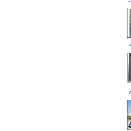
С
Р
У