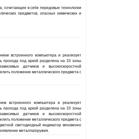
тра, сочетающее в себе передовые технологии
лических предметов, опасных химических и
нием встроенного компьютера и реализует
ть прохода под аркой разделена на 33 зоны
зависимых датчиков и высокоскоростной
елить положение металлического предмета с
ием встроенного компьютера и реализует
ть прохода под аркой разделена на 33 зоны
зависимых датчиков и высокоскоростной
елить положение металлического предмета с
цветной светодиодный индикатор мгновенно
 появление металла/оружия.