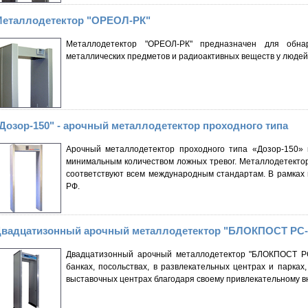
еталлодетектор "ОРЕОЛ-РК"
Металлодетектор "ОРЕОЛ-РК" предназначен для обна
металлических предметов и радиоактивных веществ у люде
Дозор-150" - арочный металлодетектор проходного типа
Арочный металлодетектор проходного типа «Дозор-150» 
минимальным количеством ложных тревог. Металлодетектор
соответствуют всем международным стандартам. В рамках
РФ.
вадцатизонный арочный металлодетектор "БЛОКПОСТ РС-
Двадцатизонный арочный металлодетектор "БЛОКПОСТ РС
банках, посольствах, в развлекательных центрах и парках,
выставочных центрах благодаря своему привлекательному в