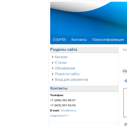
О БНТИ
Контакты
Поиск информации
Разделы сайта
Ка
Каталог
Статьи
Обновления
Ст
Поиск по сайту
Вход для абонентов
Ф
Контакты
Телефон:
+7 (499) 391-98-07
+7 (925) 507-63-54
E-mail:
info@bnti.ru
подробнее>>
И