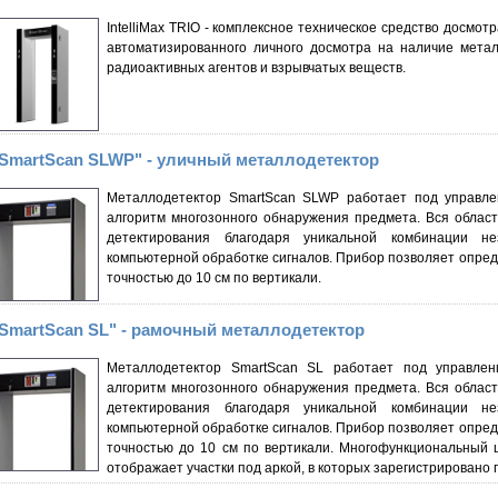
IntelliMax TRIO - комплексное техническое средство досмо
автоматизированного личного досмотра на наличие метал
радиоактивных агентов и взрывчатых веществ.
SmartScan SLWP" - уличный металлодетектор
Металлодетектор SmartScan SLWP работает под управле
алгоритм многозонного обнаружения предмета. Вся облас
детектирования благодаря уникальной комбинации не
компьютерной обработке сигналов. Прибор позволяет опред
точностью до 10 см по вертикали.
SmartScan SL" - рамочный металлодетектор
Металлодетектор SmartScan SL работает под управлен
алгоритм многозонного обнаружения предмета. Вся облас
детектирования благодаря уникальной комбинации не
компьютерной обработке сигналов. Прибор позволяет опред
точностью до 10 см по вертикали. Многофункциональный 
отображает участки под аркой, в которых зарегистрировано