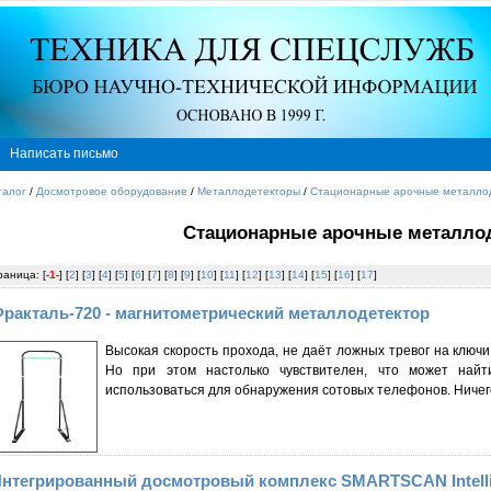
Написать письмо
талог
/
Досмотровое оборудование
/
Металлодетекторы
/
Стационарные арочные металло
Стационарные арочные металло
раница: [
-1-
] [
2
] [
3
] [
4
] [
5
] [
6
] [
7
] [
8
] [
9
] [
10
] [
11
] [
12
] [
13
] [
14
] [
15
] [
16
] [
17
]
ракталь-720 - магнитометрический металлодетектор
Высокая скорость прохода, не даёт ложных тревог на ключи
Но при этом настолько чувствителен, что может най
использоваться для обнаружения сотовых телефонов. Ничего
нтегрированный досмотровый комплекс SMARTSCAN Intell