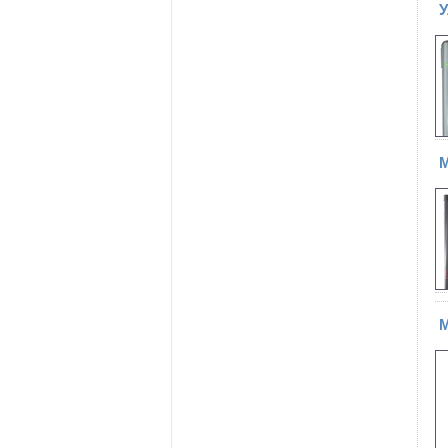
У
М
М