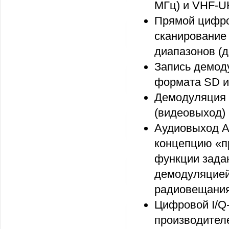
МГц) и VHF-U
Прямой цифро
сканирование 
диапазонов (д
Запись демод
формата SD ил
Демодуляция 
(видеовыход)
Аудиовыход A
концепцию «п
функции зада
демодуляцией
радиовещания
Цифровой I/Q
производителе