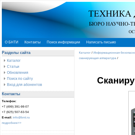
О БНТИ
Контакты
Поиск информации
Написать письмо
Разделы сайта
Каталог
/
Информационная безопасн
сканирующая аппаратура
/
Каталог
Статьи
Обновления
Сканир
Поиск по сайту
Вход для абонентов
Контакты
Телефон:
+7 (499) 391-98-07
+7 (925) 507-63-54
E-mail:
info@bnti.ru
подробнее>>