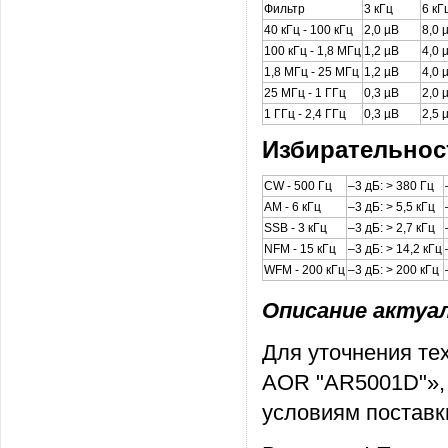
Фильтр
3 кГц
6 кГ
40 кГц - 100 кГц
2,0 µВ
8,0 
100 кГц - 1,8 МГц
1,2 µВ
4,0 
1,8 МГц - 25 МГц
1,2 µВ
4,0 
25 МГц - 1 ГГц
0,3 µВ
2,0 
1 ГГц - 2,4 ГГц
0,3 µВ
2,5 
Избирательнос
CW - 500 Гц
–3 дБ: > 380 Гц
AM - 6 кГц
–3 дБ: > 5,5 кГц
SSB - 3 кГц
–3 дБ: > 2,7 кГц
NFM - 15 кГц
–3 дБ: > 14,2 кГц
WFM - 200 кГц
–3 дБ: > 200 кГц
Описание актуаль
Для уточнения те
AOR "AR5001D"», 
условиям поставк