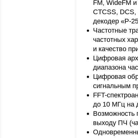
FM, WideFM и
CTCSS, DCS, 
декодер «P-25
Частотные тр
частотных ха
и качество пр
Цифровая арх
диапазона ча
Цифровая обр
сигнальным п
FFT-спектроан
до 10 МГц на
Возможность 
выходу ПЧ (ча
Одновременны