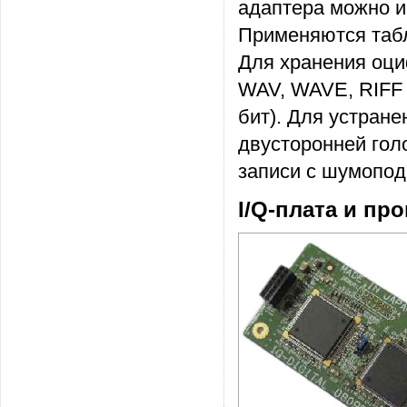
адаптера можно и
Применяются табл
Для хранения оц
WAV, WAVE, RIFF (
бит). Для устране
двусторонней гол
записи с шумопод
I/Q-плата и пр