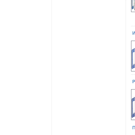
И
Р
П