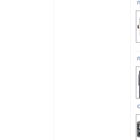
П
П
С