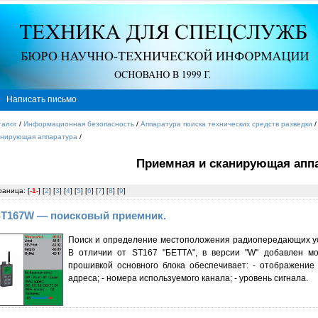
Написать письмо
талог
/
Информационная безопасность
/
Аппаратура поиска технических средств разведки
анирующая аппаратура
/
Приемная и сканирующая апп
раница: [
-1-
] [
2
] [
3
] [
4
] [
5
] [
6
] [
7
] [
8
] [
9
]
T167W — поисковый приемник.
Поиск и определение местоположения радиопередающих ус
В отличии от ST167 "БЕТТА", в версии "W" добавлен м
прошивкой основного блока обеспечивает: - отображение т
адреса; - номера используемого канала; - уровень сигнала.