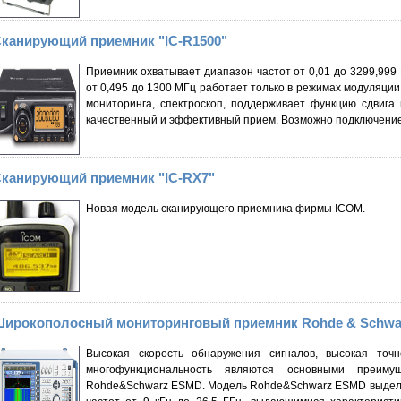
канирующий приемник "IC-R1500"
Приемник охватывает диапазон частот от 0,01 до 3299,999
от 0,495 до 1300 МГц работает только в режимах модуляци
мониторинга, спектроскоп, поддерживает функцию сдвига
качественный и эффективный прием. Возможно подключение
канирующий приемник "IC-RX7"
Новая модель сканирующего приемника фирмы ICOM.
ирокополосный мониторинговый приемник Rohde & Schwa
Высокая скорость обнаружения сигналов, высокая точ
многофункциональность являются основными преимущ
Rohde&Schwarz ESMD. Модель Rohde&Schwarz ESMD выделя