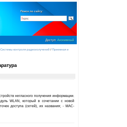
Поиск по сайту:
Доступ:
Анонимный
/
Системы контроля радиоизлучений
/
Приемная и
аратура
тройств негласного получения информации.
одуль WLAN, который в сочетании с новой
очек доступа (сетей), их названия; - МАС-