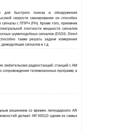
ый для быстрого поиска и обнаружения
ысокой скорости сканирования он способен
 сигналы с ППРЧ (FH). Кроме того, приемник
спектральной плотности мощности сигналов
осных шумоподобных сигналов (DSSS- Direct
 способно также решать задачи измерения
 демодуляции сигналов и т.д.
е любительских радиостанций; станций с AM
го сопровождения телевизионных программ; а
ным решением со времен легендарного AR
можностей делают AR 5001D одним из самых