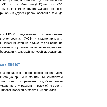
иками приема, огромными функциональными
 МГц, а также большим (8,4") цветным XGA
под задачи мониторинга. Однако его легко
ибор и в других сферах, особенно там, где
arz EB500 предназначен для выполнения
а электросвязи (МСЭ) к стационарным и
и. Приемник отлично подходит для решения
твенного и удаленного управления, высокой
нформации с широкой полосой демодуляции
arz EB510"
значен для выполнения постоянно растущих
 к стационарным и мобильным комплексам
о подходит для решения подобных задач
удаленного управления, высокой скорости
 широкой полосой демодуляции сигналов.