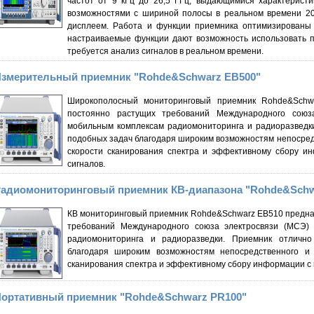
частот от 9 кГц до 26,5 ГГц, выдающимися характерист
возможностями с шириной полосы в реальном времени 20
дисплеем. Работа и функции приемника оптимизированы 
настраиваемые функции дают возможность использовать пр
требуется анализ сигналов в реальном времени.
змерительный приемник "Rohde&Schwarz EB500"
Широкополосный мониторинговый приемник Rohde&Schw
постоянно растущих требований Международного союз
мобильным комплексам радиомониторинга и радиоразведк
подобных задач благодаря широким возможностям непосредс
скорости сканирования спектра и эффективному сбору и
сигналов.
адиомониторинговый приемник КВ-диапазона "Rohde&Schw
КВ мониторинговый приемник Rohde&Schwarz EB510 предна
требований Международного союза электросвязи (МСЭ)
радиомониторинга и радиоразведки. Приемник отличн
благодаря широким возможностям непосредственного и 
сканирования спектра и эффективному сбору информации с
ортативный приемник "Rohde&Schwarz PR100"