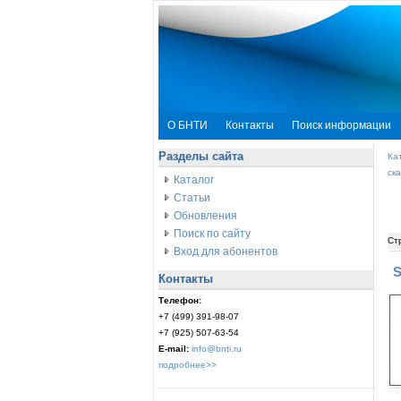
О БНТИ
Контакты
Поиск информации
Разделы сайта
Ка
ск
Каталог
Статьи
Обновления
Поиск по сайту
Ст
Вход для абонентов
S
Контакты
Телефон:
+7 (499) 391-98-07
+7 (925) 507-63-54
E-mail:
info@bnti.ru
подробнее>>