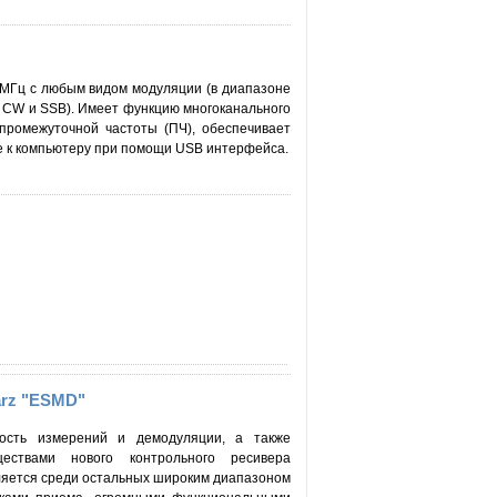
 МГц с любым видом модуляции (в диапазоне
и CW и SSB). Имеет функцию многоканального
 промежуточной частоты (ПЧ), обеспечивает
 к компьютеру при помощи USB интерфейса.
rz "ESMD"
ность измерений и демодуляции, а также
ествами нового контрольного ресивера
ется среди остальных широким диапазоном