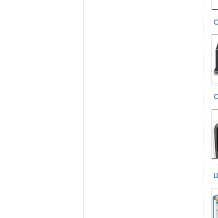
С
С
Ш