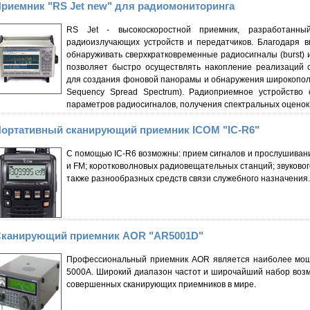
риемник "RS Jet new" для радиомониторинга
RS Jet - высокоскоростной приемник, разработанн
радиоизлучающих устройств и передатчиков. Благодаря в
обнаруживать сверхкратковременные радиосигналы (burst) и
позволяет быстро осуществлять накопление реализаций 
для создания фоновой панорамы и обнаружения широкопол
Sequency Spread Spectrum). Радиоприемное устройство
параметров радиосигналов, получения спектральных оценок,
ортативный сканирующий приемник ICOM "IC-R6"
С помощью IC-R6 возможны: прием сигналов и прослушивани
и FM; коротковолновых радиовещательных станций; звуково
также разнообразных средств связи служебного назначения.
канирующий приемник AOR "AR5001D"
Профессиональный приемник AOR является наиболее мощ
5000A. Широкий диапазон частот и широчайший набор воз
совершенных сканирующих приемников в мире.