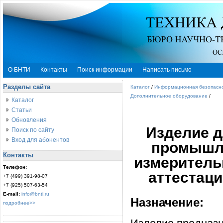
О БНТИ
Контакты
Поиск информации
Написать письмо
Разделы сайта
Каталог
/
Информационная безопасн
Дополнительное оборудование
/
Каталог
Статьи
Обновления
Изделие д
Поиск по сайту
Вход для абонентов
промышле
Контакты
измеритель
Телефон:
аттестац
+7 (499) 391-98-07
+7 (925) 507-63-54
E-mail:
info@bnti.ru
Назначение:
подробнее>>