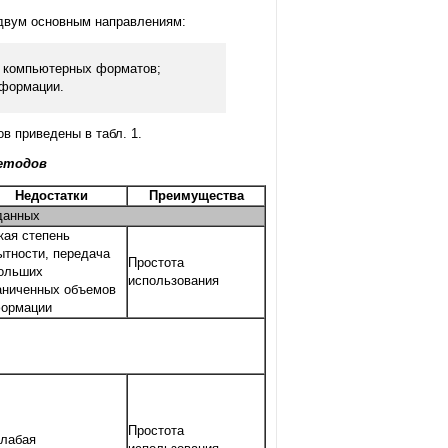
двум основным направлениям:
в компьютерных форматов;
нформации.
 приведены в табл. 1.
методов
Недостатки
Преимущества
данных
кая степень
ытности, передача
Простота
ольших
использования
аниченных объемов
ормации
Простота
Слабая