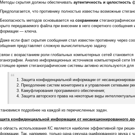
 Методы скрытия должны обеспечивать
аутентичность и целостность
ф
 Предполагается, что противнику полностью известны возможные стега
 Безопасность методов основывается на
сохранении
стеганографически
крыто передаваемого файла при внесении в него секретного сообщения 
формации — ключа.
 Даже если факт скрытия сообщения стал известен противнику через со
общения представляет сложную вычислительную задачу.
связи с возрастанием роли глобальных компьютерных сетей становится
еганографии. Анализ информационных источников компьютерной сети Int
стоящее время стеганографические системы активно используются для
1. Защита конфиденциальной информации от несанкционирован
2. Преодоление систем мониторинга и управления сетевыми ре
3. Камуфлирования программного обеспечения;
4. Защита авторского права на некоторые виды интеллектуальн
тановимся подробнее на каждой из перечисленных задач.
ащита конфиденциальной информации от несанкционированного до
о область использования КС является наиболее эффективной при реш
формации. Так, например, только одна секунда оцифрованного звука с ч