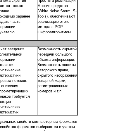
блема скрытия
Простота реализации.
ается только
Многие средства
тично.
(White Noise Storm, S-
бходимо заранее
Tools), обеспечивают
едать часть
реализацию этого
ормации
метода с PGP
учателю
шифроалгоритмом
счет введения
Возможность скрытой
олнительной
передачи большого
ормации
объема информации.
ажаются
Возможность защиты
тистические
авторского права,
актеристики
скрытого изображения
ровых потоков.
товарной марки,
 снижения
регистрационных
прометирующих
номеров и т.п.
знаков требуется
рекция
тистических
актеристик
пециальных свойств компьютерных форматов
 свойства форматов выбираются с учетом