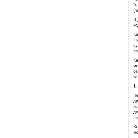
“т
(п
В 
ко
Ка
ши
су
по
Ка
мо
от
за
1.
Пе
др
ис
де
по
Хо
мо