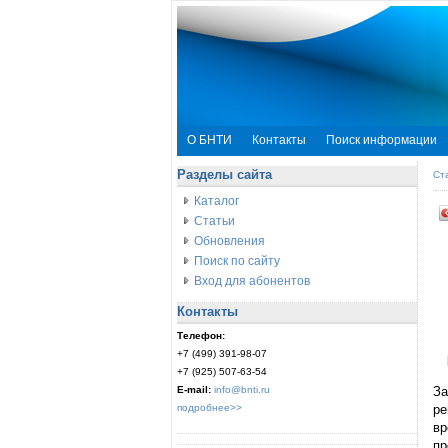
О БНТИ
Контакты
Поиск информации
Разделы сайта
Ст
Каталог
Статьи
Обновления
Поиск по сайту
Вход для абонентов
Контакты
Телефон:
+7 (499) 391-98-07
+7 (925) 507-63-54
E-mail:
info@bnti.ru
За
подробнее>>
ре
вр
пр