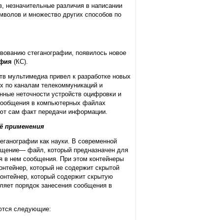
, незначительные различия в написании
мволов и множество других способов по
вованию стеганографии, появилось новое
афия
(КС).
тв мультимедиа привел к разработке новых
х по каналам телекоммуникаций и
нные неточности устройств оцифровки и
 сообщения в компьютерных файлах
ают сам факт передачи информации.
ё применения
еганографии как науки. В современной
бщение— файл, который предназначен для
я в нем сообщения. При этом контейнеры
онтейнер, который не содержит скрытой
контейнер, который содержит скрытую
ляет порядок занесения сообщения в
ются следующие: