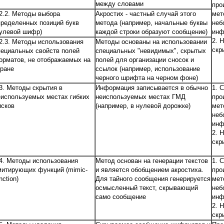
между словами
про
.2.2. Методы выбора
Акростих - частный случай этого
мет
пределенных позиций букв
метода (например, начальные буквы
неб
нулевой шифр)
каждой строки образуют сообщение)
инф
2. 
.2.3. Методы использования
Методы основаны на использовании
скр
пециальных свойств полей
специальных "невидимых", скрытых
орматов, не отображаемых на
полей для организации сносок и
кране
ссылок (например, использование
черного шрифта на черном фоне)
.3. Методы скрытия в
Информация записывается в обычно
1. 
еиспользуемых местах гибких
неиспользуемых местах ГМД
про
исков
(например, в нулевой дорожке)
мет
неб
инф
2. 
скр
.4. Методы использования
Метод основан на генерации текстов
1. 
митирующих функций (mimic-
и является обобщением акростиха.
про
nction)
Для тайного сообщения генерируется
мет
осмысленный текст, скрывающий
неб
само сообщение
инф
2. 
скр