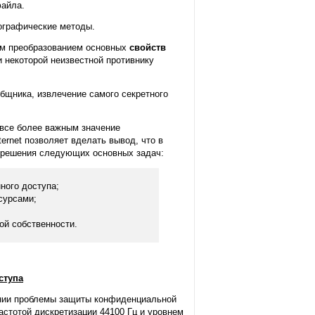
айла.
нографические методы.
м преобразованием основных
свойств
и некоторой неизвестной противнику
общника, извлечение самого секретного
 все более важным значение
ernet позволяет вделать вывод, что в
 решения следующих основных задач:
ного доступа;
сурсами;
ой собственности.
ступа
ении проблемы защиты конфиденциальной
астотой дискретизации 44100 Гц и уровнем