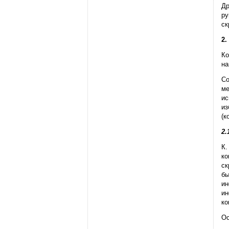
Др
ру
ск
2.
Ко
на
Со
ме
ис
из
(к
2
К.
ко
ск
бы
ин
ин
ко
Ос