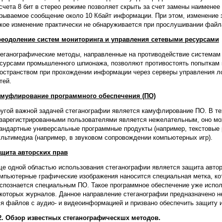
счета 8 бит в стерео режиме позволяет скрыть за счет замены наимене
рываемое сообщение около 10 Кбайт информации. При этом, изменение 
кое изменение практически не обнаруживается при прослушивании фай
еодоление систем мониторинга и управления сетевыми ресурсами
еганографические методы, направленные на противодействие системам
сурсами промышленного шпионажа, позволяют противостоять попыткам
остранством при прохождении информации через серверы управления 
тей.
муфлирование программного обеспечения (ПО)
угой важной задачей стеганографии является камуфлирование ПО. В те
зарегистрированными пользователями является нежелательным, оно м
андартные универсальные программные продукты (например, текстовые 
льтимедиа (например, в звуковом сопровождении компьютерных игр).
щита авторских прав
е одной областью использования стеганографии является защита авторс
мпьютерные графические изображения наносится специальная метка, кот
спознается специальным ПО. Такое программное обеспечение уже испо
которых журналов. Данное направление стеганографии предназначено не
я файлов с аудио- и видеоинформацией и призвано обеспечить защиту 
2. Обзор известных стеганографическшх методов.