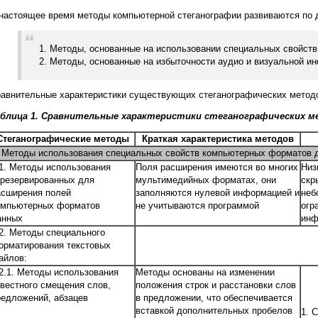
настоящее время методы компьютерной стеганографии развиваются по 
1. Методы, основанные на использовании специальных свойст
2. Методы, основанные на избыточности аудио и визуальной и
авнительные характеристики существующих стеганографических методов
аблица 1. Сравнительные характеристики стеганографических 
Стеганографические методы
Краткая характеристика методов
. Методы использования специальных свойств компьютерных форматов 
.1. Методы использования
Поля расширения имеются во многих
Низ
арезервированных для
мультимедийных форматах, они
скр
асширения полей
заполняются нулевой информацией и
неб
омпьютерных форматов
не учитываются программой
огр
анных
инф
.2. Методы специального
орматирования текстовых
айлов:
.2.1. Методы использования
Методы основаны на изменении
звестного смещения слов,
положения строк и расстановки слов
редложений, абзацев
в предложении, что обеспечивается
вставкой дополнительных пробелов
1. 