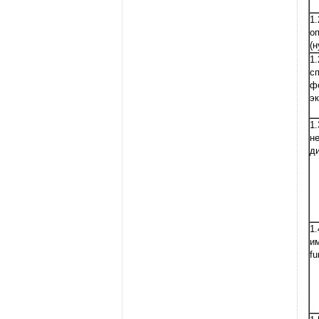
1
о
(
1
с
ф
э
1
н
д
1
и
fu