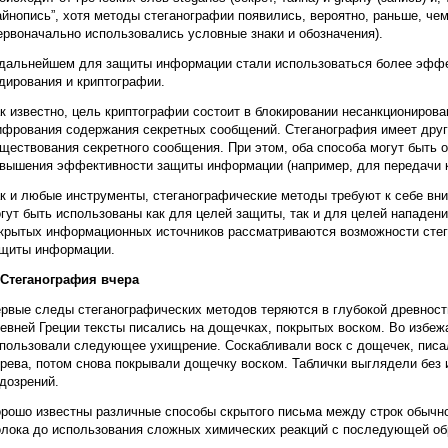
айнопись”, хотя методы стеганографии появились, вероятно, раньше, ч
ервоначально использовались условные знаки и обозначения).
дальнейшем для защиты информации стали использоваться более эффе
дирования и криптографии.
к известно, цель криптографии состоит в блокировании несанкциониров
фрования содержания секретных сообщений. Стеганография имеет друг
ществования секретного сообщения. При этом, оба способа могут быть
вышения эффективности защиты информации (например, для передачи к
к и любые инструменты, стеганографические методы требуют к себе вни
гут быть использованы как для целей защиты, так и для целей нападени
крытых информационных источников рассматриваются возможности стег
щиты информации.
 Стеганография вчера
рвые следы стеганографических методов теряются в глубокой древности
евней Греции тексты писались на дощечках, покрытых воском. Во избеж
пользовали следующее ухищрение. Соскабливали воск с дощечек, писа
рева, потом снова покрывали дощечку воском. Таблички выглядели без 
дозрений.
рошо известны различные способы скрытого письма между строк обычн
лока до использования сложных химических реакций с последующей обр