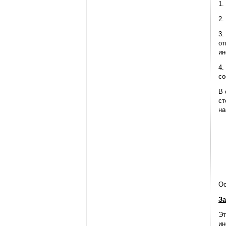
1.
2.
3.
от
ин
4.
со
В 
ст
на
Ос
З
Эт
ин