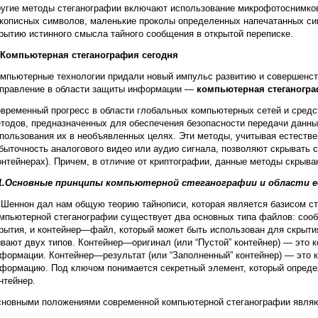
угие методы стеганографии включают использование микрофотоснимков
кописных символов, маленькие проколы определенных напечатанных си
рытию истинного смысла тайного сообщения в открытой переписке.
 Компьютерная стеганография сегодня
мпьютерные технологии придали новый импульс развитию и совершенст
правление в области защиты информации —
компьютерная стеганогр
временный прогресс в области глобальных компьютерных сетей и средс
тодов, предназначенных для обеспечения безопасности передачи данны
пользования их в необъявленных целях. Эти методы, учитывая естестве
быточность аналогового видео или аудио сигнала, позволяют скрывать
онтейнерах). Причем, в отличие от криптографии, данные методы скрыв
.1.Основные принципы компьютерной стеганографии и области е
 Шеннон дал нам общую теорию тайнописи, которая является базисом ст
мпьютерной стеганографии существует два основных типа файлов: соо
рытия, и контейнер—файл, который может быть использован для скрыти
вают двух типов. Контейнер—оригинал (или “Пустой” контейнер) — это к
формации. Контейнер—результат (или “Заполненный” контейнер) — это 
формацию. Под ключом понимается секретный элемент, который опреде
нтейнер.
новными положениями современной компьютерной стеганографии явля