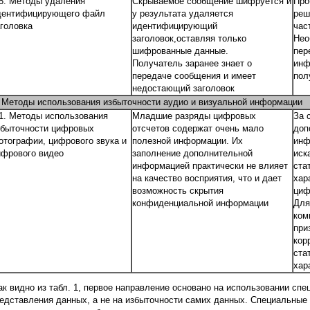
.5. Методы удаления
Скрываемое сообщение шифруется и
Про
дентифицирующего файл
у результата удаляется
реш
аголовка
идентифицирующий
час
заголовок,оставляя только
Нео
шифрованные данные.
пер
Получатель заранее знает о
инф
передаче сообщения и имеет
пол
недостающий заголовок
. Методы использования избыточности аудио и визуальной информации
.1. Методы использования
Младшие разряды цифровых
За 
збыточности цифровых
отсчетов содержат очень мало
доп
отографии, цифрового звука и
полезной информации. Их
инф
ифрового видео
заполнение дополнительной
иск
информацией практически не влияет
ста
на качество восприятия, что и дает
хар
возможность скрытия
циф
конфиденциальной информации
Для
ком
при
кор
ста
хар
к видно из табл. 1, первое направление основано на использовании с
едставления данных, а не на избыточности самих данных. Специальные