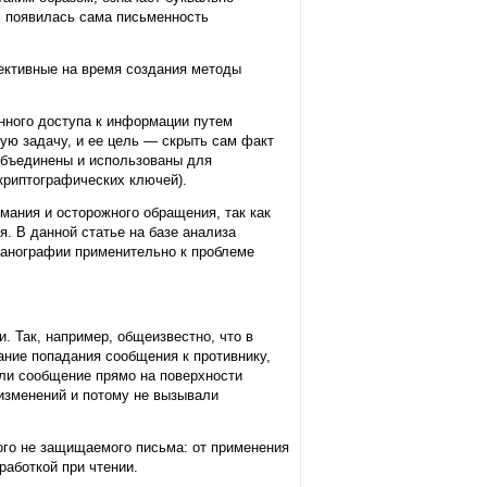
ем появилась сама письменность
ктивные на время создания методы
анного доступа к информации путем
ую задачу, и ее цель — скрыть сам факт
 объединены и использованы для
риптографических ключей).
мания и осторожного обращения, так как
я. В данной статье на базе анализа
анографии применительно к проблеме
. Так, например, общеизвестно, что в
ание попадания сообщения к противнику,
ли сообщение прямо на поверхности
изменений и потому не вызывали
ого не защищаемого письма: от применения
аботкой при чтении.