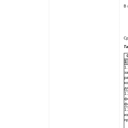
В 
Ср
Т
1
1
з
р
к
д
1
ф
ф
1
и
п