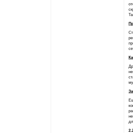
от
ск
Та
Пр
Ст
ре
пр
се
Ка
Др
не
ст
му
За
Ещ
ко
ра
не
дл
2.