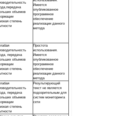
использования.
изводительность
Имеется
ода,передача
опубликованное
ольших объемов
программное
ормации
обеспечение
Низкая степень
реализации данного
ытности
метода
Слабая
Простота
изводительность
использования.
ода, передача
Имеется
ольших объемов
опубликованное
ормации
программное
Низкая степень
обеспечение
ытности
реализации данного
метода
Слабая
Результирующий
изводительность
текст не является
ода, передача
подозрительным для
ольших объемов
систем мониторинга
ормации
сети
Низкая степень
ытности