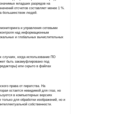
е значимых младших разрядов на
значений отсчетов составляет менее 1 %.
ла большинством людей.
 мониторинга и управления сетевыми
 контроля над информационным
локальных и глобальных вычислительных
х случаях, когда использование ПО
ожет быть закамуфлировано под
редакторы) или скрыто в файлах
кого права от пиратства. На
орая остается невидимой для глаз, но
льзуется в компьютерных версиях
 только для обработки изображений, но и
интеллектуальной собственности.