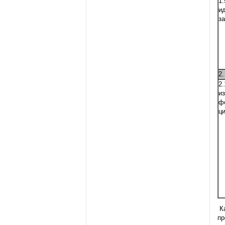
1
и
з
2
2
и
ф
ц
Ка
пр