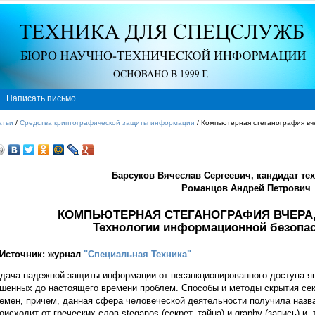
Написать письмо
атьи
/
Средства криптографической защиты информации
/ Компьютерная стеганография вче
Барсуков Вячеслав Сергеевич, кандидат те
Романцов Андрей Петрович
КОМПЬЮТЕРНАЯ СТЕГАНОГРАФИЯ ВЧЕРА, 
Технологии информационной безопасн
Источник: журнал
"Специальная Техника"
дача надежной защиты информации от несанкционированного доступа яв
шенных до настоящего времени проблем. Способы и методы скрытия се
емен, причем, данная сфера человеческой деятельности получила назв
оисходит от греческих слов steganos (секрет, тайна) и graphy (запись) и