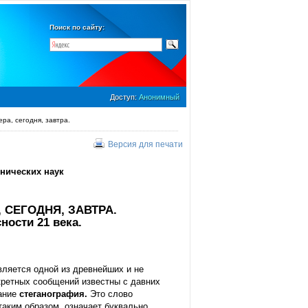
Поиск по сайту:
Доступ:
Анонимный
ра, сегодня, завтра.
Версия для печати
хнических наук
СЕГОДНЯ, ЗАВТРА.
ости 21 века.
ляется одной из древнейших и не
кретных сообщений известны с давних
ание
стеганография.
Это слово
, таким образом, означает буквально