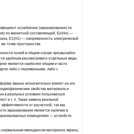
ффициент ослабления (экранирования) по
ия) по магнитной составляющей, Ео(Но) —
рана, E1(H1) — напряженность электрической
 же точке пространства.
енности полей в общем случае чрезвычайно
ется удобным рассматривать отдельные виды
днее является наиболее общим и часто
 дело либо с переменными, либо с
 форма экрана незначительно влияет на его
радиофизические свойства материала и
на в реальных условиях пользоваться
ст и т. п. Такая замена реальной
 эффективности от расчетной, так как
сти экранирования является наличие в
в экранированных помещениях — устройств
ь нормальным импедансом материала экрана,