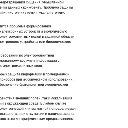
 предотвращения хищения, умышленной
ечки данных к конкуренту. Проблема защиты
й», «источник утечки», «канал утечки»,
овится проблема формирования
электронных устройств и экологическую
 электромагнитных полей в заданной области
ектронного устройства или биологического
требований по электромагнитной
нированному доступу к информации с
е электромагнитных волн.
торых защита информации в помещениях и
 приборов при их совместном использовании,
беспечение благоприятной экологической
действия внешних полей, так и локализация
ий в окружающей среде. В любом случае
электрической или магнитной), определяемая
странства при отсутствии и наличии экрана,
льзоваться логарифмическим представлением