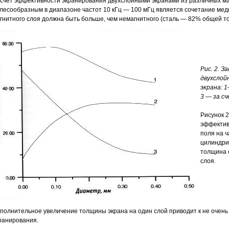
счет эффективности экранирования двухслойными экранами из различных ма
лесообразным в диапазоне частот 10 кГц — 100 мГц является сочетание медн
гнитного слоя должна быть больше, чем немагнитного (сталь — 82% общей 
Рис. 2. 
двухслой
экрана: 
3 — за с
Рисунок 
эффектив
поля на 
цилиндри
толщина 
слоя.
полнительное увеличение толщины экрана на один слой приводит к не оче
ранирования.