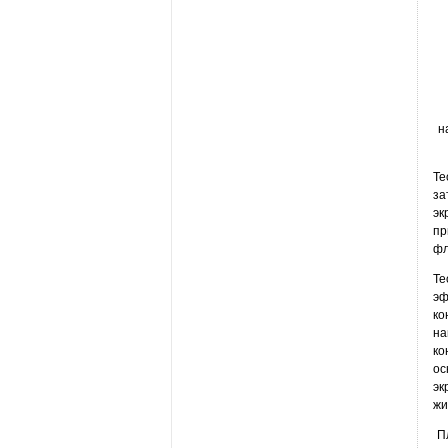
н
Те
за
эк
пр
фл
Те
эф
ко
на
ко
ос
эк
жи
П