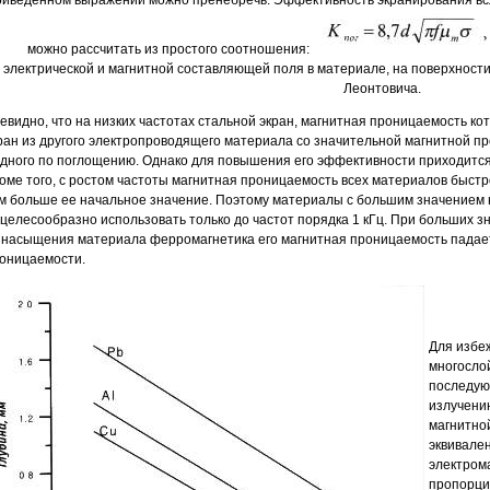
риведенном выражении можно пренебречь. Эффективность экранирования всл
можно рассчитать из простого соотношения:
электрической и магнитной составляющей поля в материале, на поверхност
Леонтовича.
евидно, что на низких частотах стальной экран, магнитная проницаемость ко
ран из другого электропроводящего материала со значительной магнитной п
дного по поглощению. Однако для повышения его эффективности приходится
оме того, с ростом частоты магнитная проницаемость всех материалов быстр
м больше ее начальное значение. Поэтому материалы с большим значением 
 целесообразно использовать только до частот порядка 1 кГц. При больших з
 насыщения материала ферромагнетика его магнитная проницаемость падает
оницаемости.
Для избе
многосло
последую
излучени
магнитно
эквивале
электром
пропорци