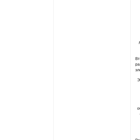
Вт
ра
эл
Э
о