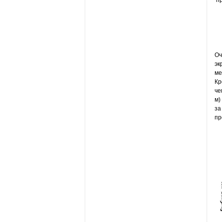
п
Оч
эк
ме
Кр
че
м)
за
пр