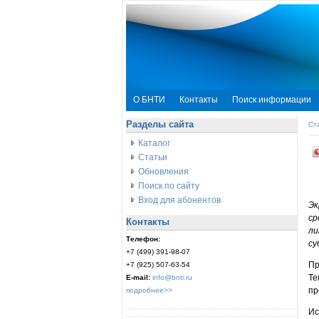
О БНТИ
Контакты
Поиск информации
Разделы сайта
Ст
Каталог
Статьи
Обновления
Поиск по сайту
Вход для абонентов
Эк
ср
Контакты
ли
Телефон:
су
+7 (499) 391-98-07
Пр
+7 (925) 507-63-54
Те
E-mail:
info@bnti.ru
пр
подробнее>>
Ис