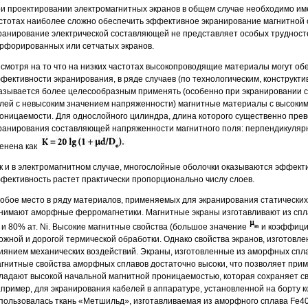
и проектировании электромагнитных экранов в общем случае необходимо имет
стотах наиболее сложно обеспечить эффективное экранирование магнитной с
ранирование электрической составляющей не представляет особых трудност
рфорированных или сетчатых экранов.
смотря на то что на низких частотах высокопроводящие материалы могут об
фективности экранирования, в ряде случаев (по технологическим, конструкт
азывается более целесообразным применять (особенно при экранировании 
лей с невысоким значением напряженности) магнитные материалы с высоки
оницаемости. Для однослойного цилиндра, длина которого существенно прев
ранирования составляющей напряженности магнитного поля: перпендикуляр
енена как
к и в электромагнитном случае, многослойные оболочки оказываются эффект
фективность растет практически пропорционально числу слоев.
обое место в ряду материалов, применяемых для экранирования статических 
нимают аморфные ферромагнетики. Магнитные экраны изготавливают из спл
 и 80% ат. Ni. Высокие магнитные свойства (большое значение
и коэффици
ожной и дорогой термической обработки. Однако свойства экранов, изготовл
иянием механических воздействий. Экраны, изготовленные из аморфных сплав
гнитные свойства аморфных сплавов достаточно высоки, что позволяет приме
ладают высокой начальной магнитной проницаемостью, которая сохраняет сво
пример, для экранирования кабелей в аппаратуре, установленной на борту к
пользовалась ткань «Метшильд», изготавливаемая из аморфного сплава Fe40