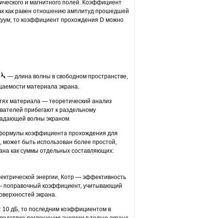
ического и магнитного полей. Коэффициент
так как равен отношению амплитуд прошедшей
акуум, то коэффициент прохождения D можно
— длина волны в свободном пространстве,
цаемости материала экрана.
тях материала — теоретический анализ
вателей прибегают к раздельному
адающей волны экраном.
 формулы коэффициента прохождения для
, может быть использован более простой,
ана как суммы отдельных составляющих:
ектрической энергии, Котр — эффективность
р — поправочный коэффициент, учитывающий
оверхностей экрана.
т 10 дБ, то последним коэффициентом в