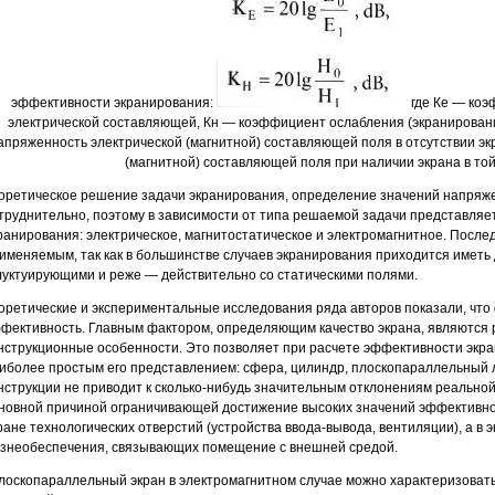
эффективности экранирования:
где Ке — коэ
электрической составляющей, Кн — коэффициент ослабления (экранирован
апряженность электрической (магнитной) составляющей поля в отсутствии эк
(магнитной) составляющей поля при наличии экрана в той
оретическое решение задачи экранирования, определение значений напряж
труднительно, поэтому в зависимости от типа решаемой задачи представля
ранирования: электрическое, магнитостатическое и электромагнитное. После
именяемым, так как в большинстве случаев экранирования приходится иметь
уктуирующими и реже — действительно со статическими полями.
оретические и экспериментальные исследования ряда авторов показали, что
фективность. Главным фактором, определяющим качество экрана, являются 
нструкционные особенности. Это позволяет при расчете эффективности экра
иболее простым его представлением: сфера, цилиндр, плоскопараллельный ли
нструкции не приводит к сколько-нибудь значительным отклонениям реальной
новной причиной ограничивающей достижение высоких значений эффективно
ране технологических отверстий (устройства ввода-вывода, вентиляции), а 
знеобеспечения, связывающих помещение с внешней средой.
лоскопараллельный экран в электромагнитном случае можно характеризоват