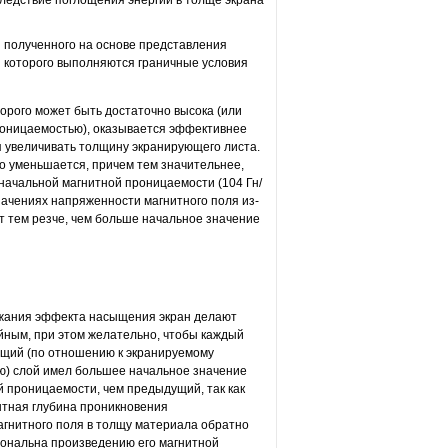
едствие поглощения энергии в толще экрана
полученного на основе представления
и которого выполняются граничные условия
торого может быть достаточно высока (или
роницаемостью), оказывается эффективнее
 увеличивать толщину экранирующего листа.
о уменьшается, причем тем значительнее,
начальной магнитной проницаемости (104 Гн/
начениях напряженности магнитного поля из-
 тем резче, чем больше начальное значение
жания эффекта насыщения экран делают
йным, при этом желательно, чтобы каждый
щий (по отношению к экранируемому
ю) слой имел большее начальное значение
й проницаемости, чем предыдущий, так как
нтная глубина проникновения
агнитного поля в толщу материала обратно
ональна произведению его магнитной