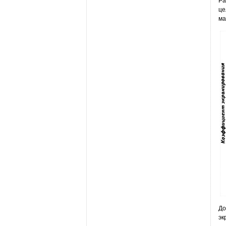
Ра
це
ма
До
эк