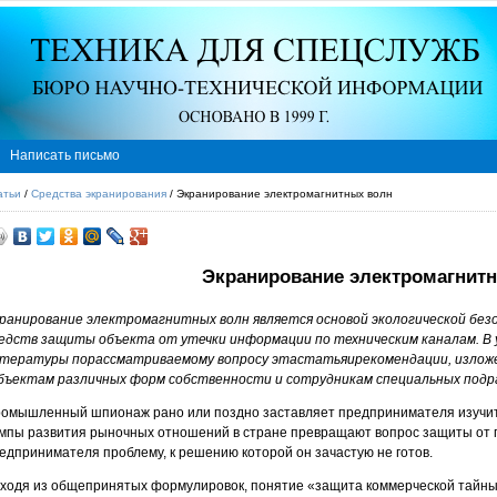
Написать письмо
атьи
/
Средства экранирования
/ Экранирование электромагнитных волн
Экранирование электромагнит
ранирование электромагнитных волн является основой экологической без
едств защиты объекта от утечки информации по техническим каналам. В
тературы порассматриваемому вопросу этастатьяирекомендации, излож
бъектам различных форм собственности и сотрудникам специальных подр
омышленный шпионаж рано или поздно заставляет предпринимателя изучит
мпы развития рыночных отношений в стране превращают вопрос защиты от
едпринимателя проблему, к решению которой он зачастую не готов.
ходя из общепринятых формулировок, понятие «защита коммерческой тайны