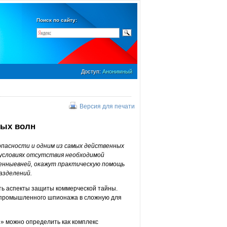
Поиск по сайту:
Доступ:
Анонимный
Версия для печати
ных волн
опасности и одним из самых действенных
 условиях отсутствия необходимой
енныевней, окажут практическую помощь
азделений.
ь аспекты защиты коммерческой тайны.
 промышленного шпионажа в сложную для
» можно определить как комплекс