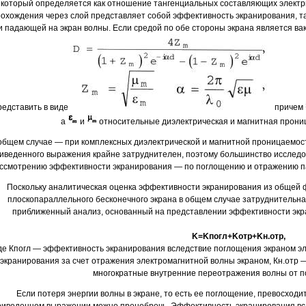
который определяется как отношение тангенциальных составляющих электр
охождения через слой представляет собой эффективность экранирования, 
и падающей на экран волны. Если средой по обе стороны экрана является в
редставить в виде
причем
а
и
относительные диэлектрическая и магнитная прони
общем случае — при комплексных диэлектрической и магнитной проницаемос
иведенного выражения крайне затруднителен, поэтому большинство исследо
ссмотрению эффективности экранирования — по поглощению и отражению п
Поскольку аналитическая оценка эффективности экранирования из общей
плоскопараллельного бесконечного экрана в общем случае затруднительна
приближенный анализ, основанный на представлении эффективности экр
K=Kпогл+Kотр+Kн.отр,
де Кпогл — эффективность экранирования вследствие поглощения экраном эл
экранирования за счет отражения электромагнитной волны экраном, Кн.от
многократные внутренние переотражения волны от п
Если потеря энергии волны в экране, то есть ее поглощение, превосходи