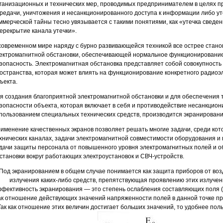
ганизационных и технических мер, проводимых предпринимателем в целях
редачи, уничтожения и несанкционированного доступа к информации либо ут
ммерческой тайны тесно увязывается с такими понятиями, как «утечка сведени
ерекрытие канала утечки».
современном мире наряду с бурно развивающейся техникой все острее стан
ектромагнитной обстановки, обеспечивающей нормальное функционирование 
зопасность. Электромагнитная обстановка представляет собой совокупность
остранства, которая может влиять на функционирование конкретного радиоэл
ъекта.
я создания благоприятной электромагнитной обстановки и для обеспечения 
зопасности объекта, которая включает в себя и противодействие несанкцио
пользованием специальных технических средств, производится экранировани
именение качественных экранов позволяет решать многие задачи, среди ко
хнических каналах, задачи электромагнитной совместимости оборудования и
дачи защиты персонала от повышенного уровня электромагнитных полей и о
становки вокруг работающих электроустановок и СВЧ-устройств.
Под экранированием в общем случае понимается как защита приборов от воз
излучения каких-либо средств, препятствующая проявлению этих излучен
фективность экранирования — этo степень ослабления составляющих поля (
ак отношение действующих значений напряженности полей в данной точке про
Так как отношение этих величин достигает больших значений, то удобнее по