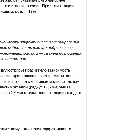
териалов показывает, что наиболее
ого и стального слоев. При этом толщина
толщины, медь —18%).
Зависимость эффективности экранирования
ного медно-стального цилиндрического
1—результирующая, 2 — за счет поглощения,
чет отражения
2 иллюстрирует расчетную зависимость
ности экранирования электромагнитного
частоте 55 кГц двухслойным медно-стальным
ческим экраном (радиус 17,5 мм, общая
слоев 0,4 мм) от изменения толщины каждого
нь заметному повышению эффективности