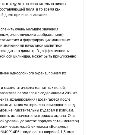
ь в виду, что на сравнительно низких
оставляющей поля, в то время как
ей даже при использовании
еспечить очень большие значения
ивным, экономическим соображениям)
статических и флуктуирующих магнитных
ми значениями начальной магнитной
осходит его диаметр D , эффективность
ной оси цилиндра, может быть приближенно
ивнее однослойного экрана, причем их
и квазистатических магнитных полей,
авов типа пермаллоя с содержанием 20% ат.
ента экранирования) достигаются после
енных из таких материалов, изменяются под
ов, не чувствительны к ударам и изгибам.
нять их в качестве материала экрана. Они
й уровень до частот порядка сотен мегагерц.
осмических кораблей класса «Вояджер»,
Ni40P14B6 в виде ленты шириной 1,5 мм и