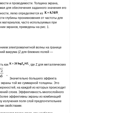
мости и проводимости. Толщина экрана,
мая для обеспечения заданного значения его
ности, легко определяется из
.
сти глубины проникновения от частоты для
х материалов, часто используемых при
нии экранов, приведены на рис. 1.
нием электромагнитной волны на границе
ний вакуума (Z для ближних полей —
ть как
, где Z для металлических
Значительно большего эффекта
 экраны той же суммарной толщины. Это
ерхностей, на каждой из которых происходит
лений слоев. Эффективность многослойного
Наиболее эффективны экраны из комбинаций
ку излучения поля слой предпочтительнее
ми свойствами.