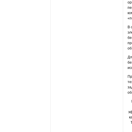
ор
пе
ко
«п
В 
эл
бе
пр
об
Дл
бе
ис
Пр
те
за
об
эф
к