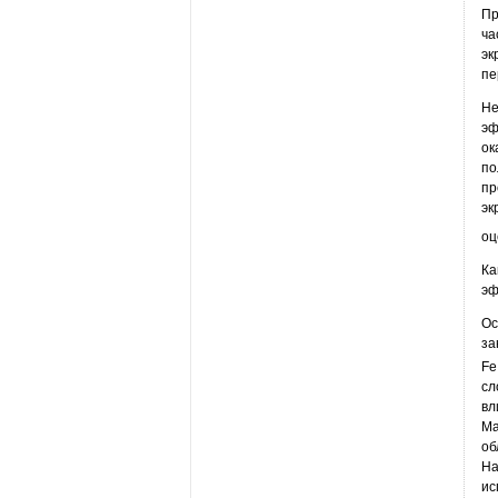
Пр
ча
эк
пе
Не
эф
ок
по
пр
эк
оц
Ка
эф
Ос
за
Fe
сл
вл
Ма
об
На
ис