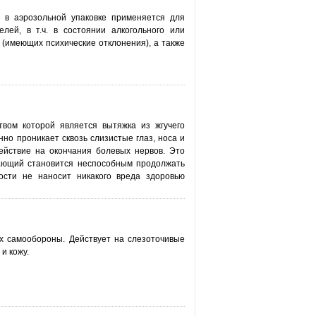
 в аэрозольной упаковке применяется для
лей, в т.ч. в состоянии алкогольного или
(имеющих психические отклонения), а также
вом которой является вытяжка из жгучего
нно проникает сквозь слизистые глаз, носа и
ействие на окончания болевых нервов. Это
дающий становится неспособным продолжать
ости не наносит никакого вреда здоровью
х самообороны. Действует на слезоточивые
и кожу.