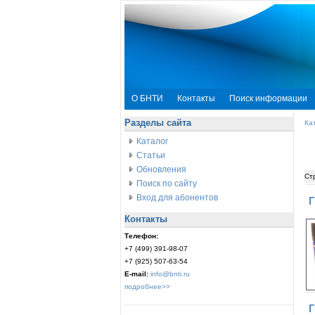
О БНТИ
Контакты
Поиск информации
Разделы сайта
Ка
Каталог
Статьи
Обновления
Ст
Поиск по сайту
Вход для абонентов
Г
Контакты
Телефон:
+7 (499) 391-98-07
+7 (925) 507-63-54
E-mail:
info@bnti.ru
подробнее>>
Г