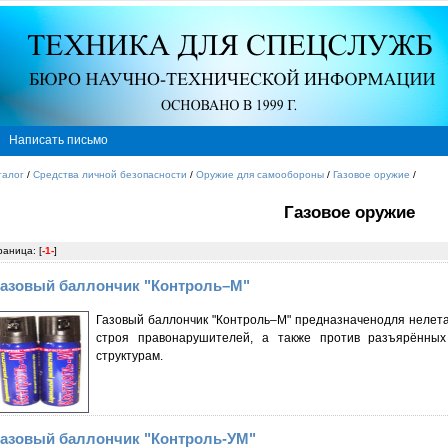
Написать письмо
талог
/
Средства личной безопасности
/
Оружие для самообороны
/
Газовое оружие
/
Газовое оружие
раница: [
-1-
]
азовый баллончик "Контроль–М"
Газовый баллончик "Контроль–М" предназначенодля нелета
строя правонарушителей, а также против разъярённых
структурам.
азовый баллончик "Контроль-УМ"