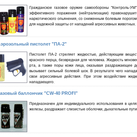
Гражданское газовое оружие самообороны "Контроль-УМ"
эффективного поражения (нейтрализации) правонарушите
наркотического опьянения, со сниженным болевым порогом 
для надежной защиты от нападений агрессивных животных.
эрозольный пистолет "ПА-2"
Пистолет ПА-2 стреляет жидкостью, действующим вещест
красного перца, безвредная для человека. Жидкость мгнове
рта, а также поры кожи лица, оказывая раздражающее д
вызывает сильный болевой шок. В результате чего напа
свои агрессивные действия. При этом воздействие жидк
нападающего.
азовый баллончик "CW-40 PROFI"
Предназначен для индивидуального использования в целя
железы, раздражает слизистые оболочки, дыхательные пути 