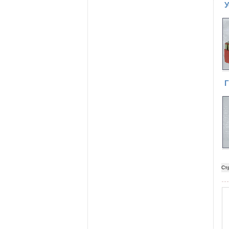
У
Г
Ст