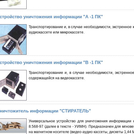
стройство уничтожения информации "А -1 ПК"
Транспортирование и, в случае необходимости, экстренное
аудиокассете или микрокассете.
стройство уничтожения информации "В -1 ПК"
Транспортирование и, в случае необходимости, экстренн
содержащейся на видеокассете.
ничтожитель информации "СТИРАТЕЛЬ"
Универсальное устройство для уничтожения информации 
8.568-97 (далее в тексте - УИМН). Предназначен для мгно
на магнитном носителе (видео-аудио кассеты, дискеты 1,44 М