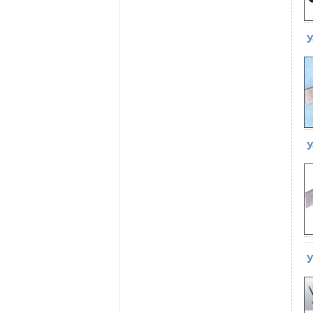
У
У
У