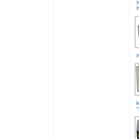
У
У
У
М
"