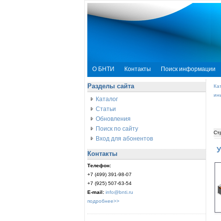
О БНТИ
Контакты
Поиск информации
Разделы сайта
Ка
ин
Каталог
Статьи
Обновления
Поиск по сайту
Ст
Вход для абонентов
У
Контакты
Телефон:
+7 (499) 391-98-07
+7 (925) 507-63-54
E-mail:
info@bnti.ru
подробнее>>