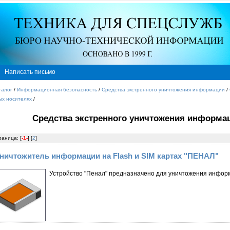
Написать письмо
талог
/
Информационная безопасность
/
Средства экстренного уничтожения информации
/
ых носителях
/
Средства экстренного уничтожения информа
раница: [
-1-
] [
2
]
ничтожитель информации на Flash и SIM картах "ПЕНАЛ"
Устройство "Пенал" предназначено для уничтожения информа