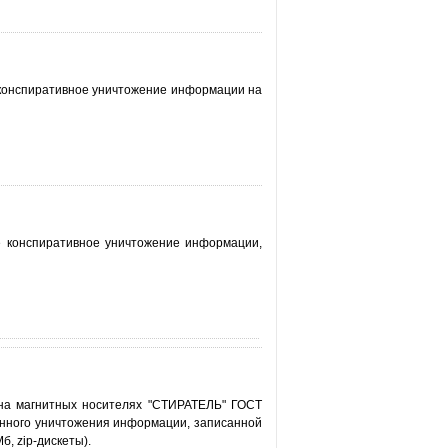
 конспиративное уничтожение информации на
ое конспиративное уничтожение информации,
на магнитных носителях "СТИРАТЕЛЬ" ГОСТ
венного уничтожения информации, записанной
б, zip-дискеты).