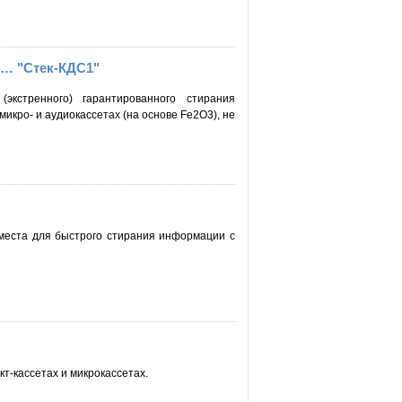
ов… "Стек-КДС1"
экстренного) гарантированного стирания
 микро- и аудиокассетах (на основе Fe2O3), не
места для быстрого стирания информации с
т-кассетах и микрокассетах.