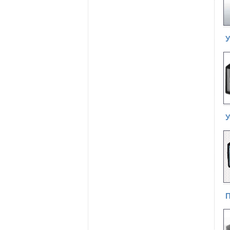
У
У
П