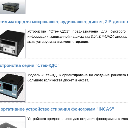
тилизатор для микрокассет, аудиокассет, дискет, ZIP-диск
Устройство “Стек-КДС1” предназначено для быстрого (
информации, записанной на дискетах 3,5”, ZIP-(JAZ-) дисках,
эксплуатируемых в момент стирания.
стройства серии "Стек-КДС"
Модель «Стек-КДС» ориентирована на создание рабочего 
большого количества дискет и кассет.
ортативное устройство стирания фонограмм "INCAS"
Устройство предназначено для стирания фонограм на компак