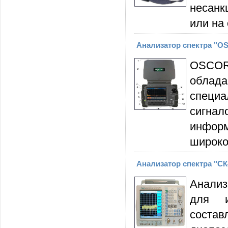
несан
или на
Анализатор спектра "O
OSCOR
облад
специ
сигна
инфор
широко
Анализатор спектра "С
Анали
для и
соста