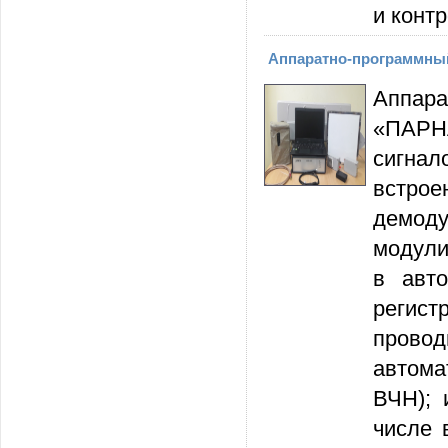
и конт
Аппаратно-программный
Аппар
«ПАРНА
сигнал
встро
демод
модули
в авто
регис
прово
автома
ВЧН); 
числе 