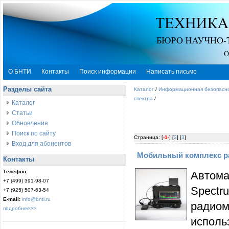
О БНТИ
Контакты
Поиск информации
Написать письмо
Разделы сайта
Каталог
/
Информационная безопасн
спектра
/
Каталог
Статьи
Обновления
Поиск по сайту
Страница: [
-1-
] [
2
] [
3
]
Вход для абонентов
Мобильный комплекс ра
Контакты
Телефон:
Автома
+7 (499) 391-98-07
Spect
+7 (925) 507-63-54
E-mail:
info@bnti.ru
радио
подробнее>>
исполь