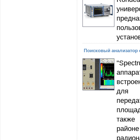
униве
предн
пользо
устано
Поисковый анализатор сп
"Spect
аппар
встрое
для о
перед
площад
также
район
радио