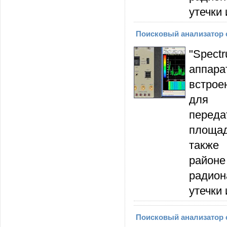
утечки
Поисковый анализатор сп
"Spect
аппар
встрое
для о
перед
площад
также
район
радио
утечки
Поисковый анализатор сп