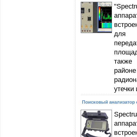
"Spect
аппар
встрое
для о
перед
площад
также
район
радио
утечки
Поисковый анализатор с
Spect
аппар
встро