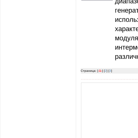
диапа
генер
испол
характ
модул
интер
различ
Страница: [
-1-
] [
2
] [
3
]