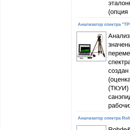
эталон
(опция
Анализатор спектра "
Анализ
значе
перем
спектр
создан
(оценк
(ТКУИ
санэпи
рабочи
Анализатор спектра Ro
Rohde