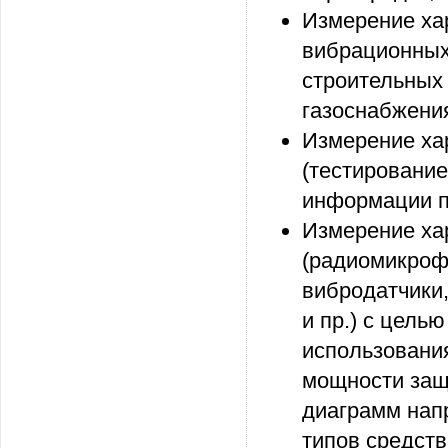
Измерение ха
вибрационных
строительных 
газоснабжения
Измерение ха
(тестирование
информации п
Измерение ха
(радиомикроф
вибродатчики
и пр.) с цел
использования
мощности защ
диаграмм нап
типов средств 