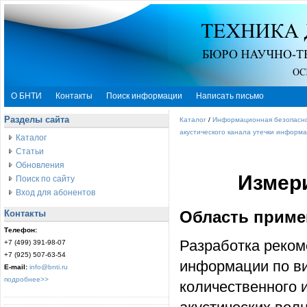
О БНТИ
Контакты
Поиск информации
Написать письмо
Разделы сайта
Каталог
/
Информационная безопасн
акустического канала утечки информ
Каталог
Статьи
Обновления
Измер
Поиск по сайту
Вход для абонентов
Контакты
Область приме
Телефон:
Разработка реком
+7 (499) 391-98-07
+7 (925) 507-63-54
информации по ви
E-mail:
info@bnti.ru
подробнее>>
количественного 