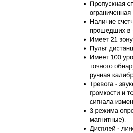
Пропускная сп
ограниченная
Наличие счетч
прошедших в о
Имеет 21 зону
Пульт дистанц
Имеет 100 уро
точного обнар
ручная калибр
Тревога - зву
громкости и т
сигнала измен
3 режима опре
магнитные).
Дисплей - лин