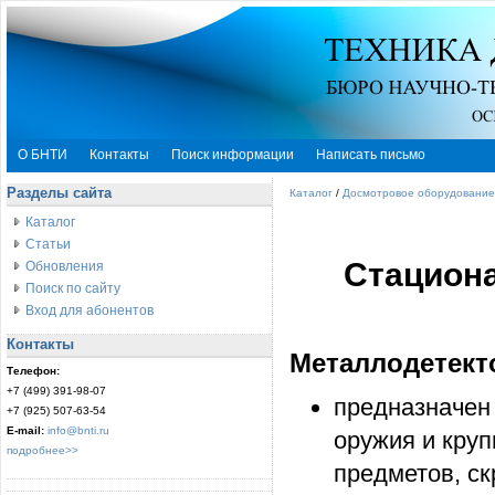
О БНТИ
Контакты
Поиск информации
Написать письмо
Разделы сайта
Каталог
/
Досмотровое оборудование
Каталог
Статьи
Стацион
Обновления
Поиск по сайту
Вход для абонентов
Контакты
Металлодетект
Телефон:
+7 (499) 391-98-07
предназначен
+7 (925) 507-63-54
E-mail:
info@bnti.ru
оружия и кру
подробнее>>
предметов, с