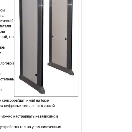
ком
ть
лический
металл
сли
вый, так
лов
м
алоговой
,
а
 степень
а
сенсоров(датчиков) на базе
ка цифровых сигналов с высокой
е можно настраивать независимо в
 устройство только уполномоченным