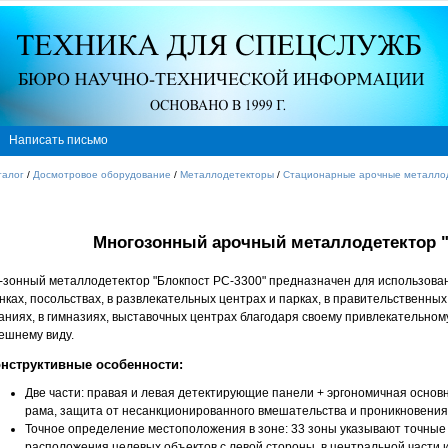
Написать письмо
талог
/
Досмотровое оборудование
/
Металлодетекторы
/
Стационарные арочные металло
Многозонный арочный металлодетектор
-
зонный металлодетектор "Блокпост РС-3300" предназначен для использова
нках, посольствах, в развлекательных центрах и парках, в правительственных
аниях, в гимназиях, выставочных центрах благодаря своему привлекательном
ешнему виду.
нструктивные особенности:
Две части: правая и левая детектирующие панели + эргономичная основ
рама, защита от несанкционированного вмешательства и проникновения 
Точное определение местоположения в зоне: 33 зоны указывают точные
расположения целевых объектов с левой стороны, в центральной части 