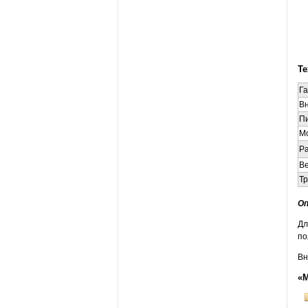
Те
Га
В
П
М
Р
Ве
Тр
Оп
Дл
по
Вн
«М