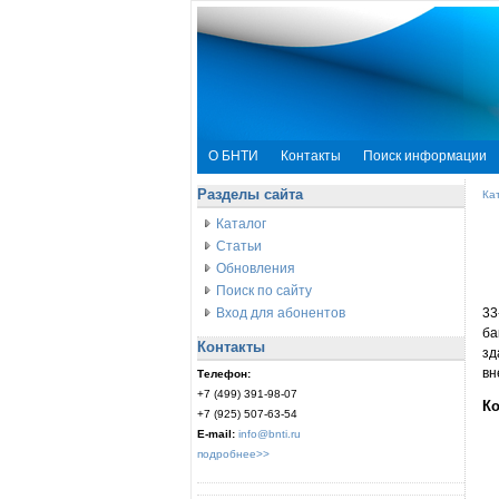
О БНТИ
Контакты
Поиск информации
Разделы сайта
Ка
Каталог
Статьи
Обновления
Поиск по сайту
Вход для абонентов
33
ба
Контакты
зд
вн
Телефон:
+7 (499) 391-98-07
Ко
+7 (925) 507-63-54
E-mail:
info@bnti.ru
подробнее>>