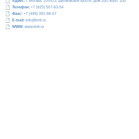
Адрес:
г. Москва, 105523, Щелковское шоссе, дом 100, корп. 100
Телефон:
+7 (925) 507-63-54
Факс:
+7 (499) 391-98-07
E-mail:
info@bnti.ru
WWW:
www.bnti.ru