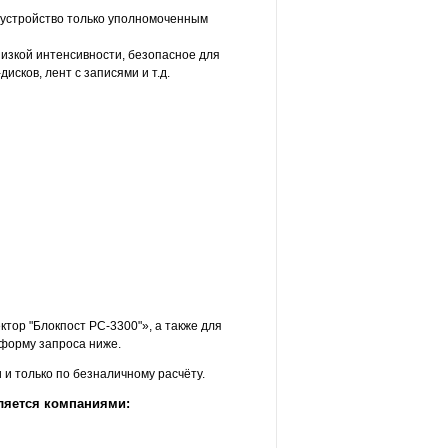
 устройство только уполномоченным
низкой интенсивности, безопасное для
сков, лент с записями и т.д.
тор "Блокпост PC-3300"», а также для
форму запроса ниже.
и только по безналичному расчёту.
ляется компаниями: