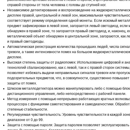
справой стороны от тела человека с головы до ступней ног.
Независимое детектирование и воспроизведение на жидкокристалличес
дисплее правой, центральной и левой зон, максимальная чувствительнос
соответствует режиму определения одной монеты. Если искомый метал
предмет зафиксирован в левой зоне, загорается левый светодиод, если 
обнаружен в правой зоне, то загорается правый светодиод, и, наконец, е
металлический объект обнаружен в центральной зоне, загораются, как ле
и правый светодиоды.
Aвтоматическая регистрация количества прошедших людей, числа сигна
тревоги, а также интенсивности помех на большом жидкокристаллическо
дисплее.
Высокая степень защиты от радиопомех: Использование цифровой и ан
технологий сбалансированно, как с левой, так и с правой сторон системы
позволяет избежать выдачи неправильных сигналов тревоги или пропуск
подозрительных предметов, что, в совокупности, существенно повышает
защиты от помех.
Шлюзом металлодетектора можно манипулировать либо с помощью блок
дистанционного управления, либо непосредственно с рабочей панели.
Метод измерения с помощью непрерывно работающих кратных волновых 
процессора с функциями самотестирования и самодиагностики. Обработ
степенью стабильности.
Регулируемая чувствительность: Уровень чувствительности в каждой зон
диапазоне от 0 до 99.
Защита с помощью пароля: Защита паролем позволяет эксплуатировать