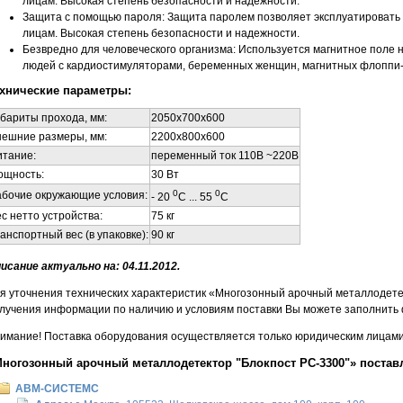
лицам. Высокая степень безопасности и надежности.
Защита с помощью пароля: Защита паролем позволяет эксплуатировать
лицам. Высокая степень безопасности и надежности.
Безвредно для человеческого организма: Используется магнитное поле 
людей с кардиостимуляторами, беременных женщин, магнитных флоппи-ди
хнические параметры:
бариты прохода, мм:
2050
x
700
x
600
нешние размеры, мм:
2200
x
800
x
600
итание:
переменный ток 110В ~220В
ощность:
30 Вт
0
0
абочие окружающие условия:
- 20
С ... 55
C
с нетто устройства:
75 кг
анспортный вес (в упаковке):
90 кг
исание актуально на: 04.11.2012.
я уточнения технических характеристик «Многозонный арочный металлодетек
лучения информации по наличию и условиям поставки Вы можете заполнить 
имание! Поставка оборудования осуществляется только юридическим лицами 
ногозонный арочный металлодетектор "Блокпост PC-3300"» постав
АВМ-СИСТЕМС