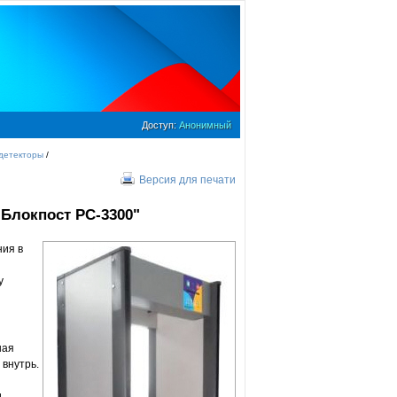
Доступ:
Анонимный
детекторы
/
Версия для печати
"
Блокпост PC-3300"
ния в
у
ная
внутрь.
и