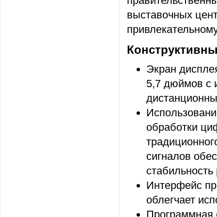
правительственны
выставочных цент
привлекательному
Конструктивны
Экран дисплея
5,7 дюймов с
дистанционны
Использовани
обработки ци
традиционног
сигналов обе
стабильность 
Интерфейс про
облегчает исп
Программная 