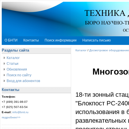
О БНТИ
Контакты
Поиск информации
Написать письмо
Разделы сайта
Каталог
/
Досмотровое оборудование
Каталог
Статьи
Многозо
Обновления
Поиск по сайту
Вход для абонентов
Контакты
18-
ти зонный ста
Телефон:
"Блокпост РС-240
+7 (499) 391-98-07
+7 (925) 507-63-54
использования в б
E-mail:
info@bnti.ru
подробнее>>
развлекательных ц