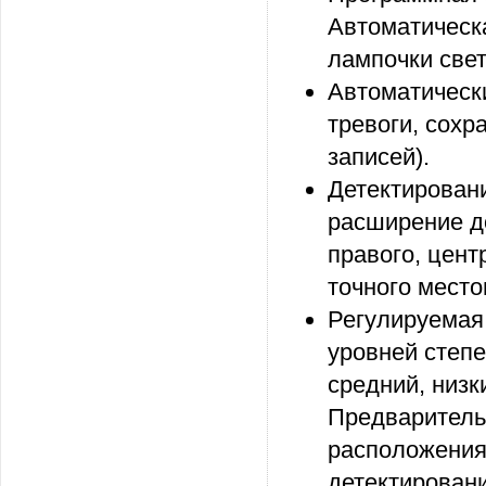
Автоматическ
лампочки све
Автоматически
тревоги, сохр
записей).
Детектировани
расширение до
правого, цент
точного мест
Регулируемая 
уровней степе
средний, низк
Предварительн
расположения
детектировани