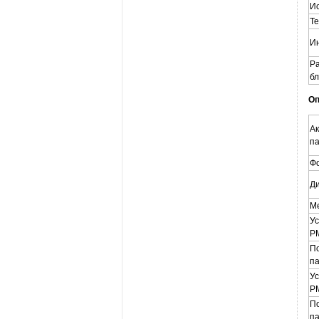
Ис
Те
И
Ра
бл
Оп
Ак
п
Ф
Д
М
Ус
P
П
па
Ус
P
П
па