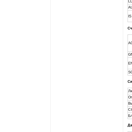
L
A
IS
Сч
A
G
E
S
Си
Л
Оп
В
С
Бл
Да