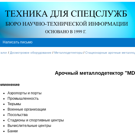
Написать письмо
талог
/
Досмотровое оборудование
/
Металлодетекторы
/
Стационарные арочные металло
Арочный металлодетектор "M
рименение
Аэропорты и порты
Промышленность
Тюрьмы
Военные организации
Посольства
Стадионы и спортивные центры
Вычислительные центры
Банки