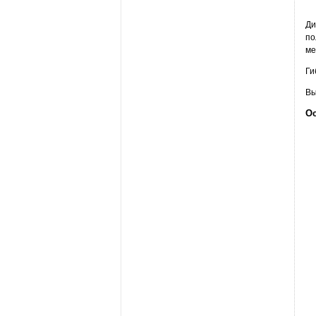
Ди
по
ме
Ги
Вы
Ос