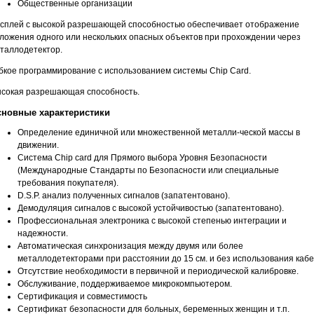
Общественные организации
сплей с высокой разрешающей способностью обеспечивает отображение
ложения одного или нескольких опасных объектов при прохождении через
таллодетектор.
бкое программирование с использованием системы Chip Card.
сокая разрешающая способность.
новные характеристики
Определение единичной или множественной металли-ческой массы в
движении.
Система Chip card для Прямого выбора Уровня Безопасности
(Международные Стандарты по Безопасности или специальные
требования покупателя).
D.S.P. анализ полученных сигналов (запатентовано).
Демодуляция сигналов с высокой устойчивостью (запатентовано).
Профессиональная электроника с высокой степенью интеграции и
надежности.
Автоматическая синхронизация между двумя или более
металлодетекторами при расстоянии до 15 см. и без использования кабе
Отсутствие необходимости в первичной и периодической калибровке.
Обслуживание, поддерживаемое микрокомпьютером.
Сертификация и совместимость
Сертификат безопасности для больных, беременных женщин и т.п.