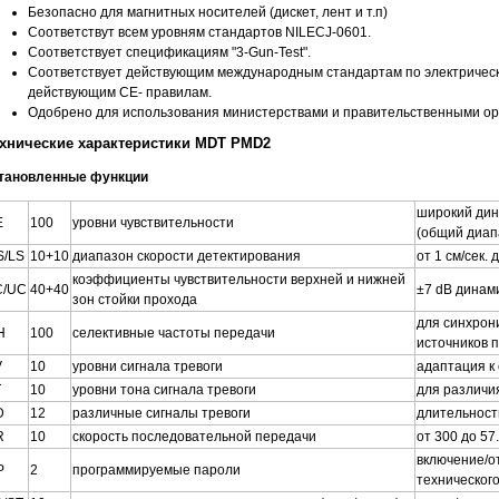
Безопасно для магнитных носителей (дискет, лент и т.п)
Соответствут всем уровням стандартов NILECJ-0601.
Соответствует спецификациям "3-Gun-Test".
Соответствует действующим международным стандартам по электрическо
действующим СЕ- правилам.
Одобрено для использования министерствами и правительственными ор
хнические характеристики MDT PMD2
тановленные функции
широкий дин
E
100
уровни чувствительности
(общий диапа
S/LS
10+10
диапазон скорости детектирования
от 1 см/сек. 
коэффициенты чувствительности верхней и нижней
C/UC
40+40
±7 dB динам
зон стойки прохода
для синхрон
H
100
селективные частоты передачи
источников п
V
10
уровни сигнала тревоги
адаптация к 
T
10
уровни тона сигнала тревоги
для различи
D
12
различные сигналы тревоги
длительность
R
10
скорость последовательной передачи
от 300 до 57
включение/о
P
2
программируемые пароли
техническог