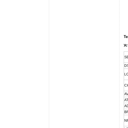
Те
Ус
S
D
L
C
A
A
A
B
N