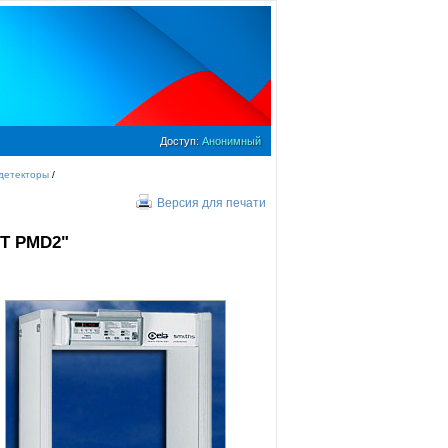
Доступ:
Анонимный
детекторы
/
Версия для печати
DT PMD2"