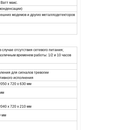
 Ватт макс.
 конденсации)
нешних модемов и других металлодетекторов
 случае отсутствия сетевого питания;
азличным временем работы: 1/2 и 10 часов
ления для сигналов тревогии
тивного исполнения
050 х 720 х 630 мм
 мм
040 х 720 х 210 мм
0 мм