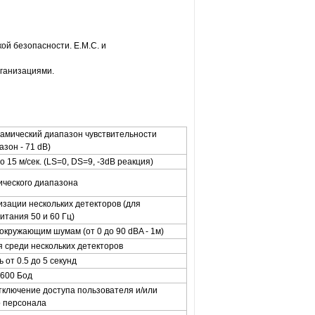
й безопасности. E.M.C. и
ганизациями.
амический диапазон чувствительности
зон - 71 dB)
до 15 м/сек. (LS=0, DS=9, -3dB реакция)
ического диапазона
изации нескольких детекторов (для
итания 50 и 60 Гц)
окружающим шумам (от 0 до 90 dBA - 1м)
я среди нескольких детекторов
 от 0.5 до 5 секунд
.600 Бод
тключение доступа пользователя и/или
о персонала