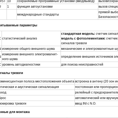
D/ST
10
сохраняемые программные установки (ввод/вывод)
вызов/сохра
U
1
функция автоустановки
вызов специа
прямой выбо
международные стандарты
Безопаснос
итываемые параметры
стандартная модель:
счетчик сигнал
C
статистический анализ
модель с фотоэлементами:
счетчик
сигналов тревоги
N
измерение общего внешнего шума
механические и электромагнитные 
измерение внешнего электромагнит­
N
определение внешних источников эл
ного шума
C
уровень автодиагностики
для поиска неисправностей
гналы тревоги
юминисцентная полоса местоположения объекта
встроена в антену (20 зон и
тическая и акустическая сигнализация
постоянная или пропорцио
ыход
релейный с предохранителем
брос
автоматический или вручну
окировка тревоги
ввод INI с N.O.
нные для монтажа