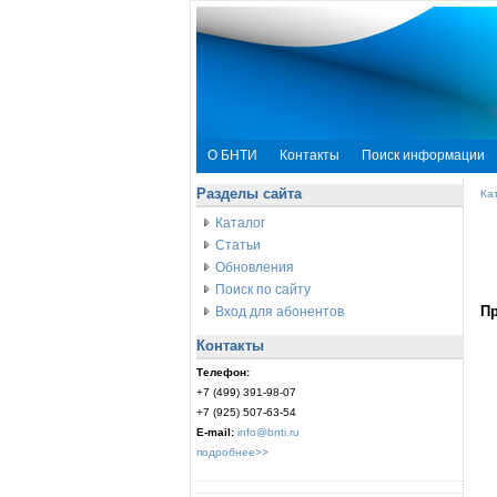
О БНТИ
Контакты
Поиск информации
Разделы сайта
Ка
Каталог
Статьи
Обновления
Поиск по сайту
П
Вход для абонентов
Контакты
Телефон:
+7 (499) 391-98-07
+7 (925) 507-63-54
E-mail:
info@bnti.ru
подробнее>>