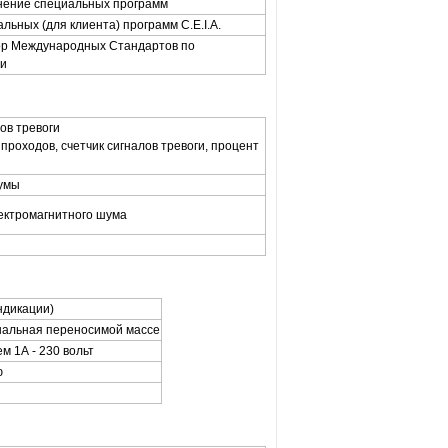
нение специальных программ
льных (для клиента) программ C.E.I.A.
р Международных Стандартов по
ти
ов тревоги
 проходов, счетчик сигналов тревоги, процент
шумы
ектромагнитного шума
ндикации)
нальная переносимой массе
 1А - 230 вольт
ю