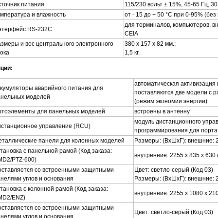
точник питания
115/230 вольт ± 15%, 45-65 Гц, 30
мпература и влажность
от - 15 до + 50 °С
при 0-95% (без
для терминалов, компьютеров, в
нтерфейс RS-232C
CEIA
змеры и вес центрального электронного
380 х 157 х 82 мм.;
ока
1,5 кг.
ции:
автоматическая активизация в
кумуляторы аварийного питания для
поставляются две модели с р
анельных моделей
(режим экономии энергии)
отоэлементы для панельных моделей
встроены в антенну
модуль дистанционного управ
истанционное управление (RCU)
программирования для порта
еталлические панели для колонных моделей
Размеры: (ВхШхГ): внешние: 2
тановка с панельной рамой (Код заказа:
внутренние: 2255 х 835 х 630
MD2/PTZ-600)
оставляется со встроенными защитными
Цвет: светло-серый (Код 03)
нелями углов и основания
Размеры: (ВхШхГ): внешние: 2
тановка с колонной рамой (Код заказа:
внутренние: 2255 х 1080 х 21
MD2/ENZ)
оставляется со встроенными защитными
Цвет: светло-серый (Код 03)
нелями углов и основания