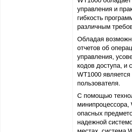
WT1000 обладает
управления и пра
гибкость програм
различным требов
Обладая возможн
отчетов об опера
управления, усо
кодов доступа, и 
WT1000 является
пользователя.
С помощью техно
минипроцессора, 
опасных предмето
надежной системо
местах, система 