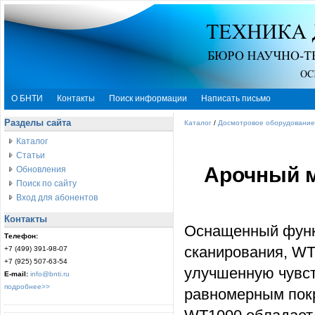
О БНТИ
Контакты
Поиск информации
Написать письмо
Разделы сайта
Каталог
/
Досмотровое оборудование
Каталог
Статьи
Арочный 
Обновления
Поиск по сайту
Вход для абонентов
Контакты
Оснащенный функ
Телефон:
сканирования, WT
+7 (499) 391-98-07
+7 (925) 507-63-54
улучшенную чувст
E-mail:
info@bnti.ru
подробнее>>
равномерным покр