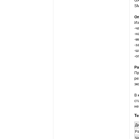
GX
SM
Оп
Из
-ч
-н
-м
-з
-ш
-о
Ра
Пр
ре
эк
В 
ст
не
Те
Ди
Ра
Ча