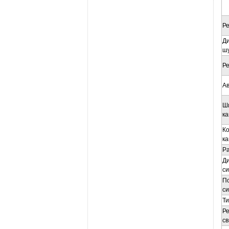
Р
Ди
ш
Ре
Ав
Ш
ка
К
ка
Р
Ди
си
П
си
Ти
Р
св