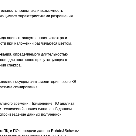
тельность приемника и возможность
ыдающимися характеристиками разрешения
ляда оценить зашумленность спектра и
ости при наложении различаются цветом.
ования, определяемого длительностью
сного для постоянно присутствующих в
ния спектра.
зволяет осуществлять мониторинг всего КВ
режима сканирования.
ального времени. Применение ПО анализа
технический анализ сигналов. В данном
воспроизведение данных полученной
м ПК, и ПО передачи данных Rohde&Schwarz