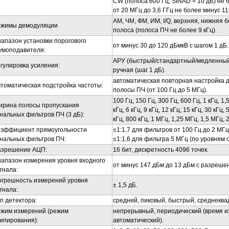
CW
(полоса 600 Гц, SINAD = 10 дБ) не 
от 20 МГц до 3,6 ГГц не более минус 119
АМ, ЧМ, ФМ, ИМ, I/Q, верхняя, нижняя 
ежимы демодуляции
полоса (полоса ПЧ не более 9 кГц).
апазон установки порогового
от минус 30 до 120 дБмкВ с шагом 1 дБ.
умоподавителя:
АРУ (быстрый/стандартный/медленный
гулировка усиления:
ручная (шаг 1 дБ).
автоматическая повторная настройка д
томатическая подстройка частоты:
полосы ПЧ (от 100 Гц до 5 МГц).
100 Гц, 150 Гц, 300 Гц, 600 Гц, 1 кГц, 1,5 
ирина полосы пропускания
кГц, 6 кГц, 9 кГц, 12 кГц, 15 кГц, 30 кГц,
нальных фильтров ПЧ (3 дБ):
кГц, 800 кГц, 1 МГц, 1,25 МГц, 1,5 МГц, 
оэффициент прямоугольности
≤1:1,7 для фильтров от 100 Гц до 2 МГц
нальных фильтров ПЧ:
≤1:1,6 для фильтра 5 МГц (по уровням о
азрешение АЦП:
16 бит, дискретность 4096 точек.
апазон измерения уровня входного
от минус 147 дБм до 13 дБм с разрешен
гнала:
огрешность измерений уровня
± 1,5 дБ.
гнала:
п детектора:
средний, пиковый, быстрый, среднеква
ежим измерений (режим
непрерывный, периодический (время из
ипирования):
автоматический).