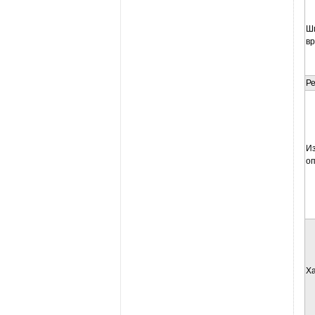
Ш
вр
Р
И
о
Ха