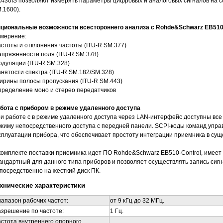
430IS позволяют измерять параметры цифровых и аналоговых сигналов на с
.1600).
циональные возможности всестороннего анализа с Rohde&Schwarz EB510
мерение:
астоты и отклонения частоты (ITU-R SM.377)
апряженности поля (ITU-R SM.378)
одуляции (ITU-R SM.328)
анятости спектра (ITU-R SM.182/SM.328)
ирины полосы пропускания (ITU-R SM.443)
пределение моно и стерео передатчиков
бота с прибором в режиме удаленного доступа
и работе с в режиме удаленного доступа через LAN-интерфейс доступны вс
жиму непосредственного доступа с передней панели. SCPI-коды команд упра
сплуатации прибора, что обеспечивает простоту интеграции приемника в су
комплекте поставки приемника идет ПО Rohde&Schwarz EB510-Control, имеет
андартный для данного типа приборов и позволяет осуществлять запись сигн
посредственно на жесткий диск ПК.
хнические характеристики
апазон рабочих частот:
от 9 кГц до 32 МГц.
зрешение по частоте:
1 Гц.
стота внутреннего опорного