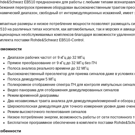
hde&Schwarz EB510 предназначен для работы с любыми типами всенаправл
бежания перегрузок приемник оборудован высококачественным трактом пре
намический диапазон, свободный от интермодуляционных искажений, имеет з
мпактные размеры и низкое потребление мощности позволяют размещать с
510 на различных типах носителя, как автомобильных, так и морских и авиа
ационарных необслуживаемых комплексов благодаря возможности удаленног
мплекта поставки Rohde&Schwarz EB510-Control.
озможности
Диапазон рабочих частот от 9 кГц до 32 МГц
Прямое преобразование от 9 кГц до 32 МГц без ПЧ
Полоса анализа реального времени до 32 МГц
Высококачественный преселектор для приема сигналов даже в условиях 
Полоса демодуляции 5 МГц
Полихромное отображение спектра ПЧ для контроля импульсных сигнал
Видео панорама для отображения демодулированных сигналов
Режим временной диаграммы
Два независимых тракта анализа для демодуляции/измерений и обзора 
Широкополосная демодуляция для точного измерения уровня даже очень
Режим высокоточного пеленгования сигналов
Низкое потребление энергии, возможность работы от сети постоянного т
Бесплатное программное обеспечение в комплекте поставки Rohde&Schw
собенности