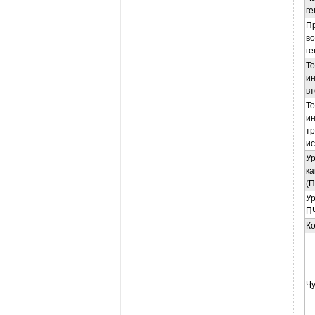
ге
П
во
ге
То
и
вт
То
и
тр
ис
Ур
к
(П
Ур
П
К
Чу