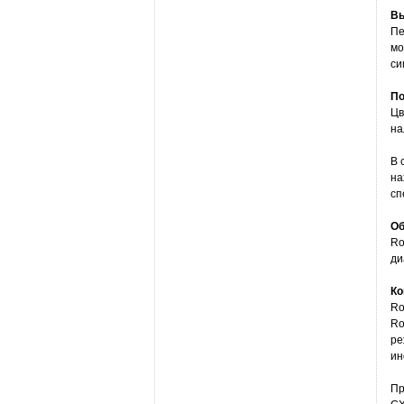
Вы
Пе
мо
си
По
Цв
на
В 
на
сп
Об
Ro
ди
Ко
Ro
Ro
ре
ин
Пр