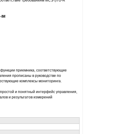
оответствие требованиям МСЭ (ITU-R
-IM
е функции приемника, соответствующие
вления прописаны в руководстве по
ществующие комплексы мониторинга.
 простой и понятный интерфейс управления,
алов и результатов измерений