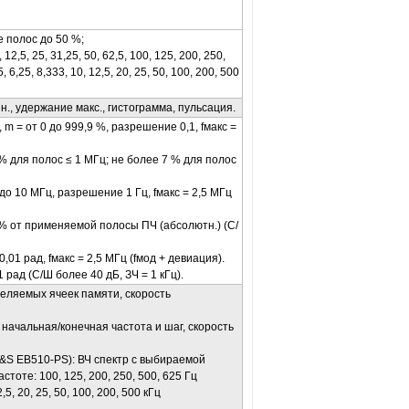
 полос до 50 %;
12,5, 25, 31,25, 50, 62,5, 100, 125, 200, 250,
5, 6,25, 8,333, 10, 12,5, 20, 25, 50, 100, 200, 500
., удержание макс., гистограмма, пульсация.
m = от 0 до 999,9 %, разрешение 0,1, fмакс =
 для полос ≤ 1 МГц; не более 7 % для полос
 до 10 МГц, разрешение 1 Гц, fмакс = 2,5 МГц
% от применяемой полосы ПЧ (абсолютн.) (С/
,01 рад, fмакс = 2,5 МГц (fмод + девиация).
рад (С/Ш более 40 дБ, ЗЧ = 1 кГц).
еляемых ячеек памяти, скорость
начальная/конечная частота и шаг, скорость
R&S
EB
510-PS): ВЧ спектр с выбираемой
стоте: 100, 125, 200, 250, 500, 625 Гц
12,5, 20, 25, 50, 100, 200, 500 кГц