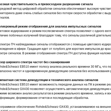
сокая чувствительность и превосходное разрешение сигнала
редовой метод цифровой обработки сигналов обеспечивает высокую чувстви
ниторинга даже очень слабых сигналов без потери скорости обработки с в
гналов.
лихромный режим отображения для анализа импульсных сигналов
етовое кодирование и режим послесвечения спектра позволяют с одного взг
личие побочных излучений благодаря тому, что сигналы различной длительн
спектре ПЧ наблюдаемые сигналы отображаются с помощью цветового кодир
хождения в эфире. Градация идет от голубого для коротких импульсов до кра
ектре сигналов. В режиме отображения спектра ПЧ доступна функция наложе
зор широкого спектра частот без сканирования
hde&Schwarz EB510 имеет полосу анализа реального времени 30 МГц, что по
апазона частот и одновременную демодуляцию сигналов без использования 
мпактная система демодуляции и технического анализа сигналов
hde&Schwarz EB510 имеет возможность передачи данных на ПК в режиме ре
hde&Schwarz GX430 позволяет осуществлять автоматическую демодуляцию и 
жиме возможен анализ результатов в режиме реального времени, запись и 
формации, формирование отчетов и последующая обработка.
ограммное обеспечение Rohde&Schwarz GX430, устанавливаемое на внешне