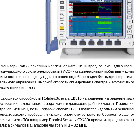
 мониторинговый приемник Rohde&Schwarz EB510 предназначен для выполн
ждународного союза электросвязи (МСЭ) к стационарным и мобильным комп
иемник отлично подходит для решения подобных задач благодаря широким 
аленного управления, высокой скорости сканирования спектра и эффективн
модуляции сигналов.
дающиеся способности Rohde&Schwarz EB510 направлены на решение задач 
кализации нелегальных передатчиков в диапазоне рабочих частот. Приемник
треблением мощности. Rohde&Schwarz EB510 является идеальным решением 
еющих высокие требования к радиоприемному устройству. Совместно с до
еспечением (ПО) (например Rohde&Schwarz GX430) приемник представляет 
ализа сигналов в диапазоне частот 9 кГц – 32 МГц.