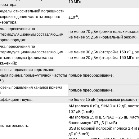
10 МГц.
нератора:
ределы относительной погрешности
-6
спроизведения частоты опорного
±10
.
нератора:
чка пересечения по
не менее 70 дБм (режим малых искажен
нтермодуляционным составляющим
не менее 55 дБм (нормальный режим).
орого порядка:
чка пересечения по
нтермодуляционным составляющим
не менее 30 дБм (отстройка 150 кГц, р
етьего порядка (режим малых
не менее 20 дБм (отстройка 150 МГц, 
кажений):
овень подавления зеркального
анала приема промежуточной частоты
прямое преобразование.
Ч):
овень подавления каналов приема
прямое преобразование.
Ч
оэффициент шума:
не более 15 дБ (нормальный режим от 4
АМ (полоса 6 кГц, SINAD = 12 дБ, часто
107 дБ (1 мкВ).
ЧМ (полоса 15 кГц, SINAD = 25 дБ, част
более минус 107 дБ (1 мкВ).
вствительность:
SSB
(с боковой полосой) (полоса 2,4 кГ
дБ (0,5 мкВ).