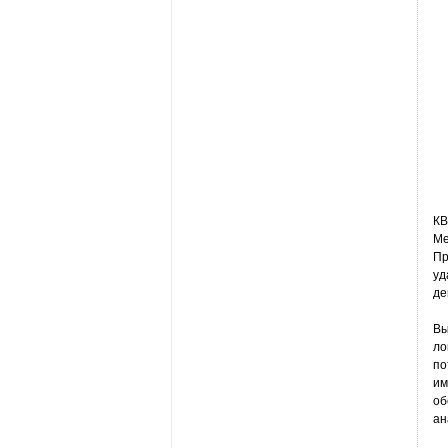
КВ
Ме
Пр
уд
де
Вы
ло
по
им
об
ан