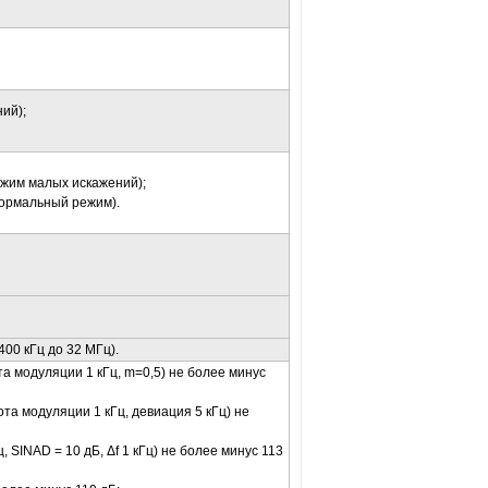
ий);
ежим малых искажений);
нормальный режим).
00 кГц до 32 МГц).
та модуляции 1 кГц, m=0,5) не более минус
ота модуляции 1 кГц, девиация 5 кГц) не
ц, SINAD = 10 дБ, Δ
f
1 кГц) не более минус 113