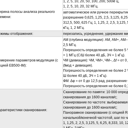
1, 2, 5, 10, 20, 50, 100, 200, 500кГц,
1, 2, 5, 10, 20, 32 МГц.
ирина полосы анализа реального
автоматическое или ручное перекрытие
емени:
разрешение 0,625, 1,25, 2,5, 3,125, 6,25, 
312,5, 500, 625 Гц; 1, 1,25, 2, 2,5, 3,125, 
кГц, 1, 2 МГц.
ежимы отображения:
перезапись, усреднение, удержание мин
АМ (глубина модуляции): АМ, АМ+, АМ–, 
2,5 МГц.
Погрешность определения не более 5 %
> 1 МГц (С/Ш более 40 дБ, ЗЧ = 1 кГц).
змерение параметров модуляции (с
ЧМ (девиация): ЧМ, ЧМ+, ЧМ–, Δf = от 0
пцией
EB
500-IM):
(fмод + девиация).
Погрешность определения не более 2 
Ш более 40 дБ, ЗЧ = 1 кГц).
ФМ: Δφ = от 0 до 12,5 рад, разрешение 0
Погрешность определения не более 0,1 
Сканирование по памяти: 10 000 опред
сканирования до 1600 каналов/с;
Сканирование по частоте: выбираемая 
сканирования до 1600 каналов/с;
рактеристики сканирования:
Панорамное сканирование (с опцией 
начальной/конечной частотой, шаг по ча
1, 1,25, 2, 2,5, 3,125, 5, 6,25, 8,333, 10, 