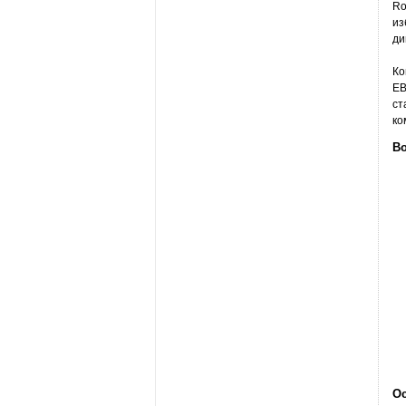
Ro
из
ди
Ко
EB
ст
ко
В
О