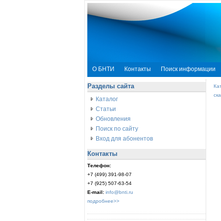
О БНТИ
Контакты
Поиск информации
Разделы сайта
Ка
ск
Каталог
Статьи
Обновления
Поиск по сайту
Вход для абонентов
Контакты
Телефон:
+7 (499) 391-98-07
+7 (925) 507-63-54
E-mail:
info@bnti.ru
подробнее>>