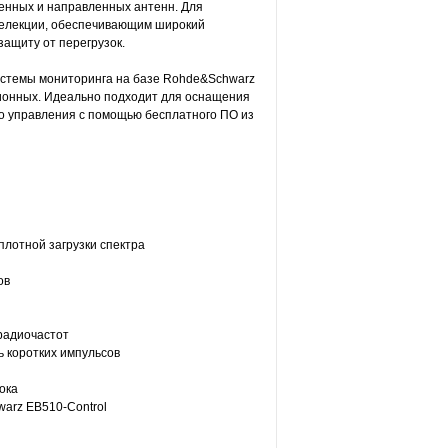
енных и направленных антенн. Для
селекции, обеспечивающим широкий
ащиту от перегрузок.
истемы мониторинга на базе Rohde&Schwarz
ционных. Идеально подходит для оснащения
о управления с помощью бесплатного ПО из
плотной загрузки спектра
ов
радиочастот
 коротких импульсов
ока
arz EB510-Control