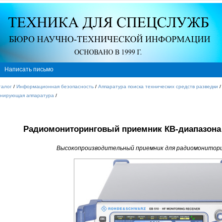
Написать письмо
талог
/
Информационная безопасность
/
Аппаратура поиска технических средств разведки
анирующая аппаратура
/
Радиомониторинговый приемник КВ-диапазона
Высокопроизводительный
приемник для радиомонитори