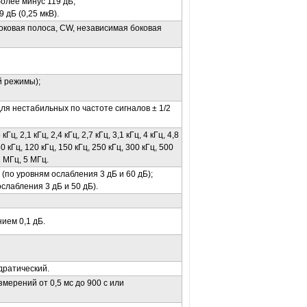
более минус 119 дБ;
 дБ (0,25 мкВ).
боковая полоса, CW, независимая боковая
 режимы);
ля нестабильных по частоте сигналов ± 1/2
кГц, 2,1 кГц, 2,4 кГц, 2,7 кГц, 3,1 кГц, 4 кГц, 4,8
 50 кГц, 120 кГц, 150 кГц, 250 кГц, 300 кГц, 500
2 МГц, 5 МГц.
 (по уровням ослабления 3 дБ и 60 дБ);
слабления 3 дБ и 50 дБ).
ием 0,1 дБ.
дратический.
мерений от 0,5 мс до 900 с или