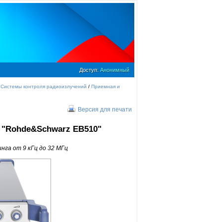
Доступ:
Анонимный
/
Системы контроля радиоизлучений
/
Приемная и
Версия для печати
 "Rohde&Schwarz EB510"
нга от 9 кГц до 32 МГц