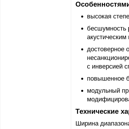
Особенностями
высокая степе
бесшумность 
акустическим 
достоверное 
несанкциониро
с инверсией с
повышенное б
модульный пр
модифицирова
Технические ха
Ширина диапазона