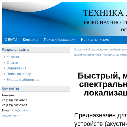
О БНТИ
Контакты
Поиск информации
Написать письмо
Разделы сайта
Каталог
/
Информационная безопасн
радиомониторинга
/
Мобильные комп
Каталог
Статьи
Обновления
Быстрый, 
Поиск по сайту
Вход для абонентов
спектраль
Контакты
локализац
Телефон:
+7 (499) 391-98-07
+7 (925) 507-63-54
E-mail:
info@bnti.ru
Предназначен дл
подробнее>>
устройств (акусти