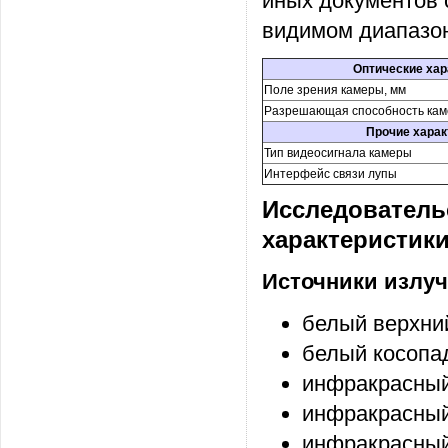
иных документов 
видимом диапазон
Оптические хар
Поле зрения камеры, мм
Разрешающая способность кам
Прочие харак
Тип видеосигнала камеры
Интерфейс связи лупы
Исследователь
характеристик
Источники излу
белый верхни
белый косоп
инфракрасный
инфракрасный
инфракрасный