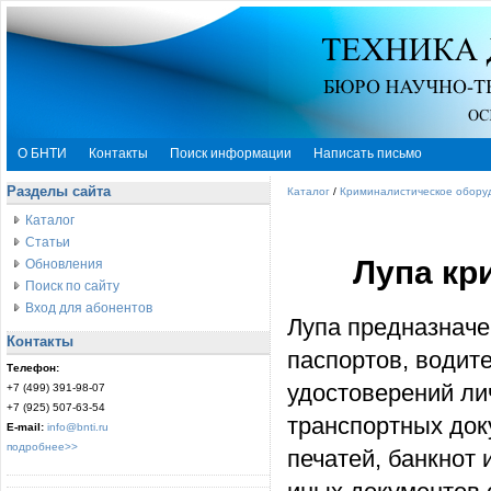
О БНТИ
Контакты
Поиск информации
Написать письмо
Разделы сайта
Каталог
/
Криминалистическое обору
Каталог
Статьи
Лупа кр
Обновления
Поиск по сайту
Вход для абонентов
Лупа предназначе
Контакты
паспортов, водит
Телефон:
удостоверений ли
+7 (499) 391-98-07
+7 (925) 507-63-54
транспортных док
E-mail:
info@bnti.ru
подробнее>>
печатей, банкнот 