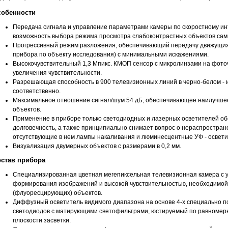
собенности
Передача сигнала и управление параметрами камеры по скоростному ин
возможность выбора режима просмотра слабоконтрастных объектов сам
Прогрессивный режим разложения, обеспечивающий передачу движущих
прибора по объекту исследования) с минимальными искажениями.
Высокочувствительный 1,3 Мпикс. КМОП сенсор с микролинзами на фото
увеличения чувствительности.
Разрешающая способность в 900 телевизионных линий в черно-белом - и
соответственно.
Максимальное отношение сигнал/шум 54 дБ, обеспечивающее наилучше
объектов.
Применение в приборе только светодиодных и лазерных осветителей об
долговечность, а также принципиально снимает вопрос о нераспростран
отсутствующие в нем лампы накаливания и люминесцентные УФ - освети
Визуализация двумерных объектов с размерами в 0,2 мм.
остав прибора
Специализированная цветная мегепиксельная телевизионная камера с
формирования изображений и высокой чувствительностью, необходимой
(флуоресцирующих) объектов.
Диффузный осветитель видимого диапазона на основе 4-х специально п
светодиодов с матирующими светофильтрами, юстируемый по равномерн
плоскости засветки.