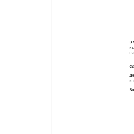
В 
из
пя
Оп
Дл
ин
Вн