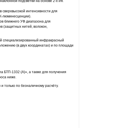
наклонной подсветки на основе 2-х ИК
ов сверхвысокой интенсивности для
К-люминесценции).
ов ближнего УФ диапазона для
 (защитных нитей, волокон,
ный специализированный инфракрасный
оложению (в двух координатах) и по площади
а БТП-1332 (А)», а также для получения
оса ниже.
и только по безналичному расчёту.