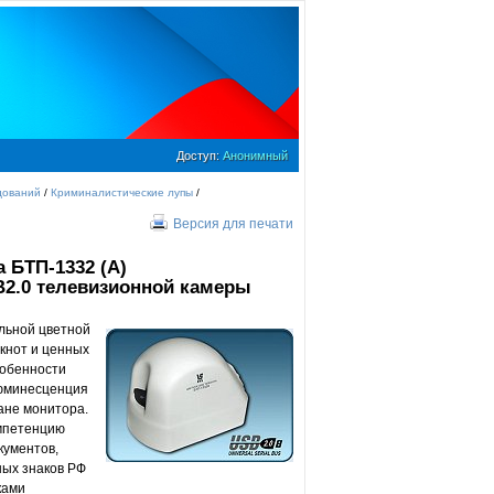
Доступ:
Анонимный
дований
/
Криминалистические лупы
/
Версия для печати
 БТП-1332 (А)
B2.0 телевизионной камеры
ельной цветной
кнот и ценных
собенности
люминесценция
ане монитора.
омпетенцию
кументов,
ных знаков РФ
ками