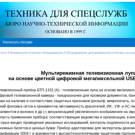
Написать письмо
талог
/
Криминалистическое оборудование
/
Оборудование для криминалистических иссле
Мультирежимная телевизионная лупа
на основе цветной цифровой мегапиксельной US
левизионный прибор БТП-1332 (А) - телевизионная лупа на основе мегапикс
фровой телевизионной камеры - предназначен для проверки документов, бан
маг на наличие и соответствие защитных признаков (рельеф, микропечать, о
ний фоновых сеток и орнаментов, метамерность красителей, ИК-, УФ- и АС-
агментов и волокон и др.) с визуализацией увеличенного изображения на экр
ласть применения прибора: соответствующие ведомства и организации, в к
торых входит проведение указанных исследований, контроль подлинности до
нежных билетов и ценных бумаг. Прибор адаптирован для экспертизы денеж
дификации 2004 г. и документов с высокотехнологичными защитными призна