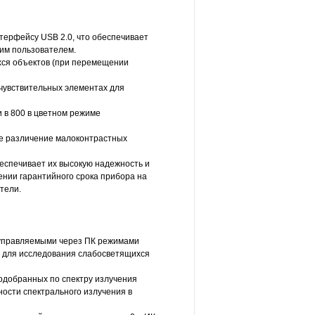
терфейсу USB 2.0, что обеспечивает
им пользователем.
ся объектов (при перемещении
чувствительных элементах для
 в 800 в цветном режиме
е различение малоконтрастных
еспечивает их высокую надежность и
ении гарантийного срока прибора на
тели.
 управляемыми через ПК режимами
 для исследования слабосветящихся
одобранных по спектру излучения
ости спектрального излучения в