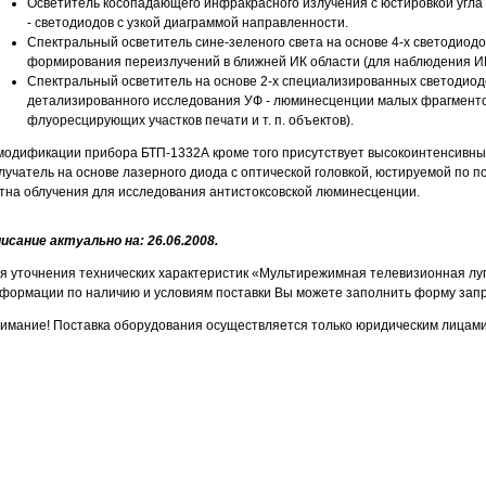
Осветитель косопадающего инфракрасного излучения с юстировкой угла 
- светодиодов с узкой диаграммой направленности.
Спектральный осветитель сине-зеленого света на основе 4-х светодиод
формирования переизлучений в ближней ИК области (для наблюдения И
Спектральный осветитель на основе 2-х специализированных светодиод
детализированного исследования УФ - люминесценции малых фрагментов
флуоресцирующих участков печати и т. п. объектов).
модификации прибора БТП-1332А кроме того присутствует высокоинтенсив
лучатель на основе лазерного диода с оптической головкой, юстируемой по п
тна облучения для исследования антистоксовской люминесценции.
исание актуально на: 26.06.2008.
я уточнения технических характеристик «Мультирежимная телевизионная луп
формации по наличию и условиям поставки Вы можете заполнить форму запр
имание! Поставка оборудования осуществляется только юридическим лицами 