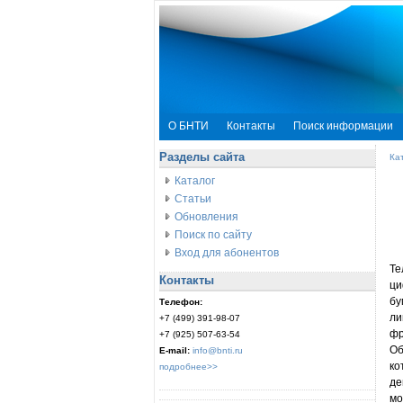
О БНТИ
Контакты
Поиск информации
Разделы сайта
Ка
Каталог
Статьи
Обновления
Поиск по сайту
Вход для абонентов
Те
Контакты
ци
бу
Телефон:
ли
+7 (499) 391-98-07
фр
+7 (925) 507-63-54
Об
E-mail:
info@bnti.ru
ко
подробнее>>
де
мо