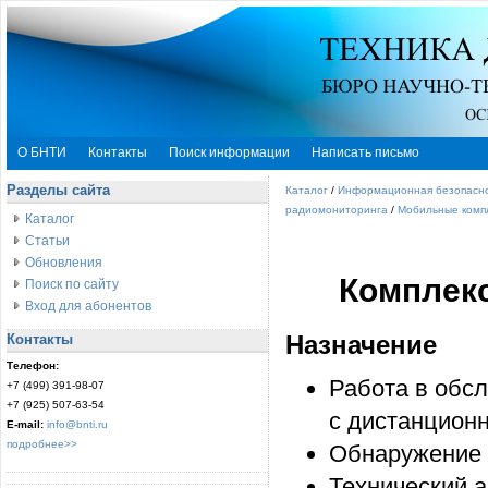
О БНТИ
Контакты
Поиск информации
Написать письмо
Разделы сайта
Каталог
/
Информационная безопасн
радиомониторинга
/
Мобильные комп
Каталог
Статьи
Обновления
Комплекс
Поиск по сайту
Вход для абонентов
Контакты
Назначение
Телефон:
Работа в обс
+7 (499) 391-98-07
+7 (925) 507-63-54
с дистанцион
E-mail:
info@bnti.ru
подробнее>>
Обнаружение 
Технический а