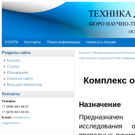
О БНТИ
Контакты
Поиск информации
Написать письмо
Разделы сайта
Каталог
/
Информационная безопасн
акустического канала утечки информ
Каталог
Статьи
Обновления
Комплекс о
Поиск по сайту
Вход для абонентов
Контакты
Телефон:
Назначение
+7 (499) 391-98-07
+7 (925) 507-63-54
Предназначен
E-mail:
info@bnti.ru
подробнее>>
исследования 