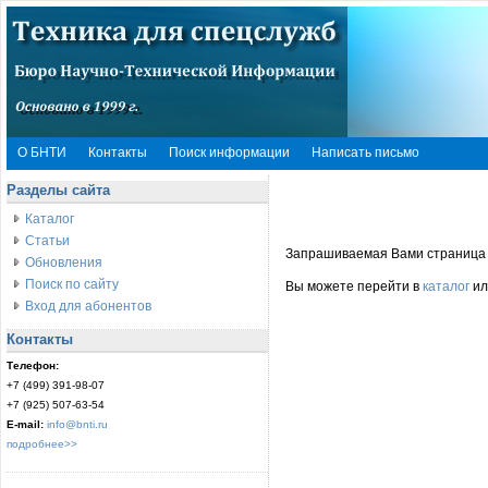
О БНТИ
Контакты
Поиск информации
Написать письмо
Разделы сайта
Каталог
Статьи
Запрашиваемая Вами страница 
Обновления
Поиск по сайту
Вы можете перейти в
каталог
ил
Вход для абонентов
Контакты
Телефон:
+7 (499) 391-98-07
+7 (925) 507-63-54
E-mail:
info@bnti.ru
подробнее>>